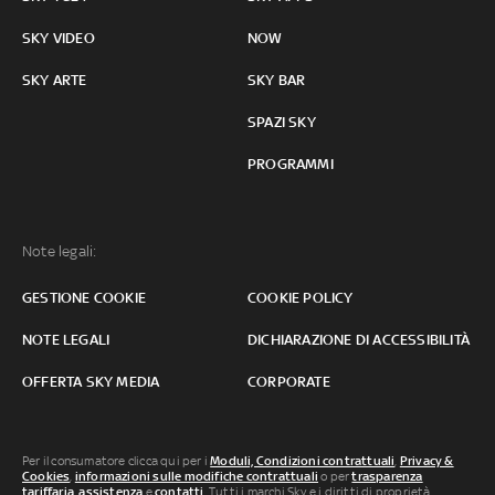
SKY VIDEO
NOW
SKY ARTE
SKY BAR
SPAZI SKY
PROGRAMMI
Note legali:
GESTIONE COOKIE
COOKIE POLICY
NOTE LEGALI
DICHIARAZIONE DI ACCESSIBILITÀ
OFFERTA SKY MEDIA
CORPORATE
Per il consumatore clicca qui per i
Moduli, Condizioni contrattuali
,
Privacy &
Cookies
,
informazioni sulle modifiche contrattuali
o per
trasparenza
tariffaria
,
assistenza
e
contatti
. Tutti i marchi Sky e i diritti di proprietà