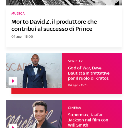
MUSICA
Morto David Z, il produttore che
contribuì al successo di Prince
04 ago - 16:00
SERIE TV
God of War, Dave
Bautista in trattative
per il ruolo di Kratos
04 ago - 15:15
CINEMA
Supermax, Jaafar
Jackson nel film con
Will Smith