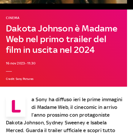
CINEMA
Dakota Johnson è Madame
Web nel primo trailer del
film in uscita nel 2024
16 nov 2023 - 11:30
Credit: Sony Pictures
L
a Sony ha diffuso ieri le prime immagini
di Madame Web, il cinecomic in arrivo
l’anno prossimo con protagoniste
Dakota Johnson, Sydney Sweeney e Isabela
Merced. Guarda il trailer ufficiale e scopri tutto