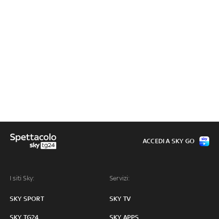
ACCEDI A SKY GO
I siti Sky:
Servizi:
SKY SPORT
SKY TV
SKY TG24
SKY APPS