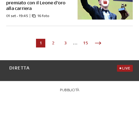
premiato con il Leone d'oro
alla carriera
01 set - 19:45
16 foto
1
2
3
...
15
DIRETTA
LIVE
PUBBLICITÀ