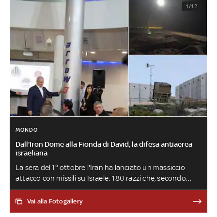
1/12
MONDO
Dall'Iron Dome alla Fionda di David, la difesa antiaerea
israeliana
La sera del 1° ottobre l'Iran ha lanciato un massiccio
attacco con missili su Israele: 180 razzi che, secondo
quanto riferito dall'Idf, sono stati in gran parte
intercettati. L'esercito israeliano può infatti contare su
Vai alla Fotogallery
diversi sistemi pensati per bloccare le varie minacce, dai