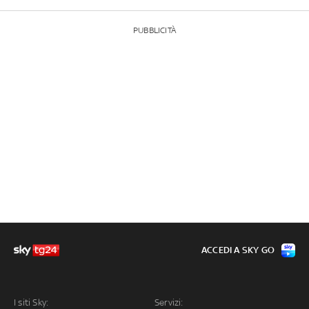
PUBBLICITÀ
ACCEDI A SKY GO
I siti Sky:
Servizi: