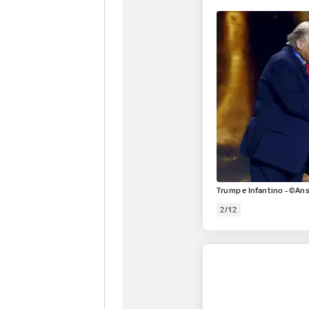
Trump e Infantino - ©An
2/12