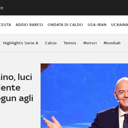
ky
CEUTA
ADDIO BARESI
ONDATA DI CALDO
USA-IRAN
UCRAIN
Highlights Serie A
Calcio
Tennis
Motori
Mondiali
ino, luci
dente
ogun agli