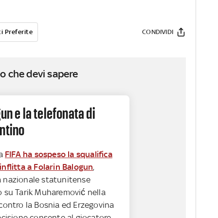
i Preferite
CONDIVIDI
o che devi sapere
un e la telefonata di
ntino
la
FIFA ha sospeso la squalifica
inflitta a Folarin Balogun
,
a nazionale statunitense
o su Tarik Muharemović nella
 contro la Bosnia ed Erzegovina
decisione consente al giocatore