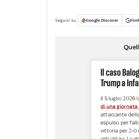
Seguici su:
Google Discover
Font
Quell
Il caso Balog
Trump a Infa
Il 5 luglio 2026 
di una giornata 
attaccante dell
espulso per fall
vittoria per 2-0
agli ottavi. La 