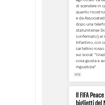
di scendere in 
quanto ricostru
e da Associated 
dopo una telefo
statunitense Do
confermato) al 
Infantino, con cu
cartellino rosso
sui social: "Graz
cosa giusta e a
ingiustizia".
1/12
Il FIFA Peace
biglietti de