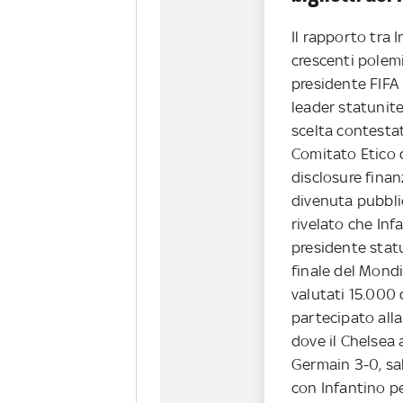
Il rapporto tra 
crescenti polemi
presidente FIFA 
leader statunite
scelta contesta
Comitato Etico d
disclosure finan
divenuta pubblic
rivelato che Inf
presidente statu
finale del Mondi
valutati 15.000 
partecipato alla
dove il Chelsea 
Germain 3-0, sal
con Infantino pe