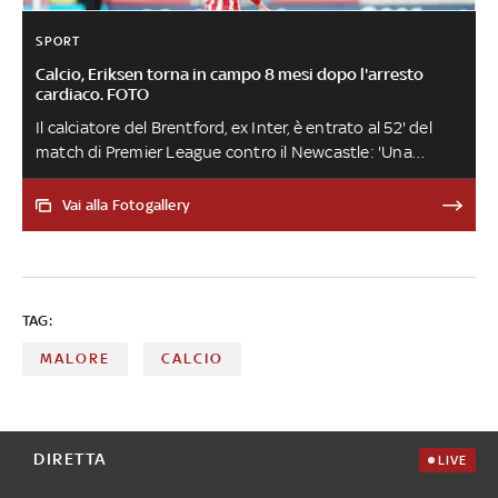
SPORT
Calcio, Eriksen torna in campo 8 mesi dopo l'arresto
cardiaco. FOTO
Il calciatore del Brentford, ex Inter, è entrato al 52' del
match di Premier League contro il Newcastle: 'Una
sensazione meravigliosa'. Sono passati 259 giorni dalla
partita degli Europei tra la sua Danimarca e la Finlandia,
Vai alla Fotogallery
durante la quale il centrocampista 30enne ha rischiato
la vita a causa di un malore. Può giocare in Inghilterra
grazie al defibrillatore che gli è stato impiantato
TAG:
MALORE
CALCIO
DIRETTA
LIVE