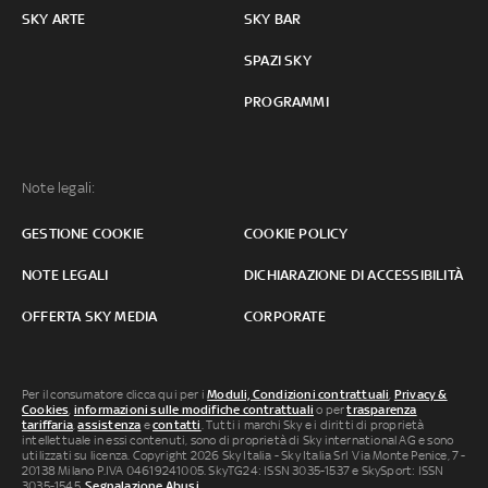
SKY ARTE
SKY BAR
SPAZI SKY
PROGRAMMI
Note legali:
GESTIONE COOKIE
COOKIE POLICY
NOTE LEGALI
DICHIARAZIONE DI ACCESSIBILITÀ
OFFERTA SKY MEDIA
CORPORATE
Per il consumatore clicca qui per i
Moduli, Condizioni contrattuali
,
Privacy &
Cookies
,
informazioni sulle modifiche contrattuali
o per
trasparenza
tariffaria
,
assistenza
e
contatti
. Tutti i marchi Sky e i diritti di proprietà
intellettuale in essi contenuti, sono di proprietà di Sky international AG e sono
utilizzati su licenza. Copyright 2026 Sky Italia - Sky Italia Srl Via Monte Penice, 7 -
20138 Milano P.IVA 04619241005. SkyTG24: ISSN 3035-1537 e SkySport: ISSN
3035-1545.
Segnalazione Abusi