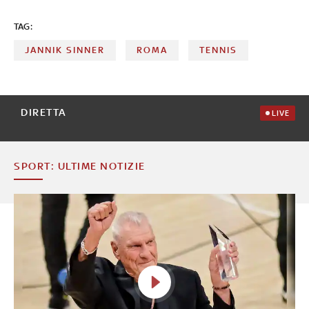
Golden Masters. Nel 2026 è di nuovo re di Londra. A cura
TAG:
di Federica Villa
JANNIK SINNER
ROMA
TENNIS
DIRETTA
LIVE
SPORT: ULTIME NOTIZIE