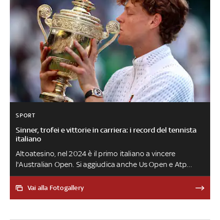
SPORT
Sinner, trofei e vittorie in carriera: i record del tennista
italiano
Altoatesino, nel 2024 è il primo italiano a vincere
l'Australian Open. Si aggiudica anche Us Open e Atp
Finals. Nel 2025 si riconferma a Melbourne, prima
della sospensione per il caso Clostebol. Nello stesso
Vai alla Fotogallery
anno perde al Roland Garros contro Alcaraz, ma si
prende la rivincita vincendo Wimbledon e Finals. Il 18
maggio 2026, con la vittoria a Roma, completa il Career