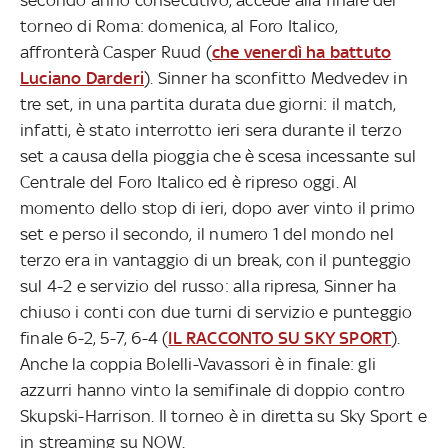
torneo di Roma: domenica, al Foro Italico,
affronterà Casper Ruud (
che venerdì ha battuto
Luciano Darderi
). Sinner ha sconfitto Medvedev in
tre set, in una partita durata due giorni: il match,
infatti, è stato interrotto ieri sera durante il terzo
set a causa della pioggia che è scesa incessante sul
Centrale del Foro Italico ed è ripreso oggi. Al
momento dello stop di ieri, dopo aver vinto il primo
set e perso il secondo, il numero 1 del mondo nel
terzo era in vantaggio di un break, con il punteggio
sul 4-2 e servizio del russo: alla ripresa, Sinner ha
chiuso i conti con due turni di servizio e punteggio
finale 6-2, 5-7, 6-4
(
IL RACCONTO SU SKY SPORT
).
Anche la coppia Bolelli-Vavassori è in finale: gli
azzurri hanno vinto la semifinale di doppio contro
Skupski-Harrison. Il torneo è in diretta su Sky Sport e
in streaming su NOW.