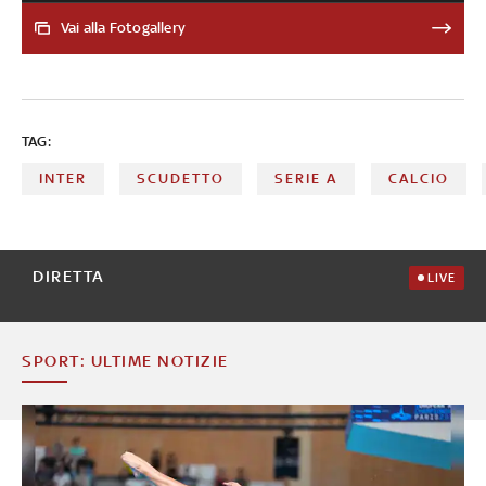
Parma. Subito dopo il triplice fischio, è esplosa la festa
dei calciatori e dei tifosi nerazzurri
Vai alla Fotogallery
TAG:
INTER
SCUDETTO
SERIE A
CALCIO
DIRETTA
LIVE
SPORT: ULTIME NOTIZIE