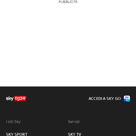
PUBBLICITÀ
ACCEDI A SKY GO
I siti Sky:
Servizi:
SKY SPORT
SKY TV