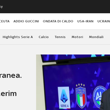
ky
CEUTA
ADDIO GUCCINI
ONDATA DI CALDO
USA-IRAN
UCRAI
Highlights Serie A
Calcio
Tennis
Motori
Mondiali
tranea.
terim