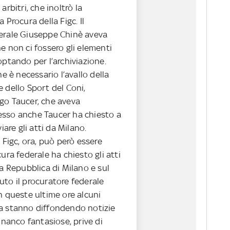
arbitri, che inoltrò la
 Procura della Figc. Il
erale Giuseppe Chinè aveva
e non ci fossero gli elementi
optando per l’archiviazione.
ne è necessario l’avallo della
 dello Sport del Coni,
go Taucer, che aveva
sso anche Taucer ha chiesto a
viare gli atti da Milano.
a Figc, ora, può però essere
cura federale ha chiesto gli atti
la Repubblica di Milano e sul
uto il procuratore federale
n queste ultime ore alcuni
a stanno diffondendo notizie
financo fantasiose, prive di