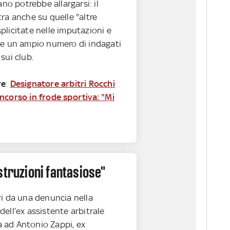
ano potrebbe allargarsi: il
ra anche su quelle "altre
licitate nelle imputazioni e
me un ampio numero di indagati
sui club.
re
:
Designatore arbitri Rocchi
ncorso in frode sportiva: "Mi
struzioni fantasiose"
ri da una denuncia nella
ell’ex assistente arbitrale
 ad Antonio Zappi, ex