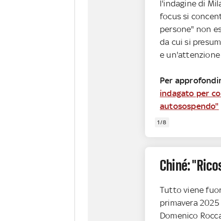
l'indagine di Mil
focus si concent
persone" non esp
da cui si presu
e un'attenzione 
Per approfondi
indagato per co
autosospendo"
1/8
Chiné: "Rico
Tutto viene fuo
primavera 2025 d
Domenico Rocca