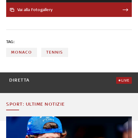
Finals. Nel 2025 si riconferma a Melbourne, prima
della sospensione per il caso Clostebol. Nello stesso
Vai alla Fotogallery
anno perde al Roland Garros contro Alcaraz, ma si
prende la rivincita vincendo Wimbledon e Finals. Il 18
maggio 2026, con la vittoria a Roma, completa il Career
Golden Masters. Nel 2026 è di nuovo re di Londra. A cura
TAG:
di Federica Villa
MONACO
TENNIS
DIRETTA
LIVE
SPORT: ULTIME NOTIZIE