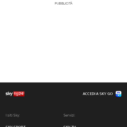
PUBBLICITÀ
ACCEDI A SKY GO
I siti Sky:
Servizi: