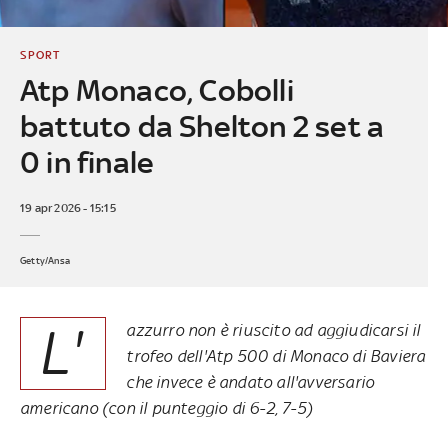
SPORT
Atp Monaco, Cobolli
battuto da Shelton 2 set a
0 in finale
19 apr 2026 - 15:15
Getty/Ansa
L'
azzurro non è riuscito ad aggiudicarsi il
trofeo dell'Atp 500 di Monaco di Baviera
che invece è andato all'avversario
americano (con il punteggio di 6-2, 7-5)