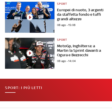
SPORT
Europei di nuoto, 3 argenti
da staffetta fondo e tuffi
grandi altezze
08 ago - 15:08
SPORT
MotoGp, Inghilterra: a
Martin la Sprint davanti a
Ogura e Bezzecchi
08 ago - 14:04
SPORT: I PIÙ LETTI