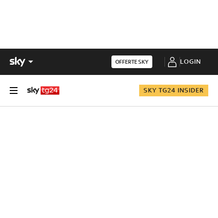
LOGIN
OFFERTE SKY
SKY TG24 INSIDER