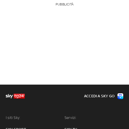
PUBBLICITÀ
ACCEDI A SKY GO
I siti Sky:
Servizi: