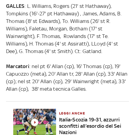
GALLES
: L. Williams, Rogers (21' st Hathaway),
Tompkins (16'-27' pt Hathaway) , James, Adams, B.
Thomas (8' st Edwards), To. Williams (26' st R.
Williams), Faletau, Morgan, Botham (17' st
Wainwright), F. Thomas, Rowlands (17' st Te.
Williams), H. Thomas (4' st Assiratti), LLoyd (4' st
Dee), G. Thomas (4' st Smith). Ct: Gatland.
Marcatori
: nel pt 6' Allan (cp), 16' Thomas (cp), 19'
Capuozzo (meta), 20' Allan tr, 28' Allan (cp), 33' Allan
(cp); nel st 20' Allan (cp), 29' Wainwright (meta), 33'
Allan (cp), 38' meta tecnica Galles.
LEGGI ANCHE
Italia-Scozia 19-31, azzurri
sconfitti all’esordio del Sei
Nazioni