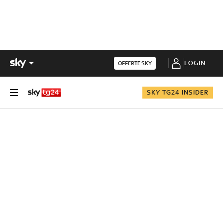
LOGIN
OFFERTE SKY
SKY TG24 INSIDER