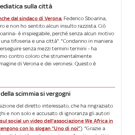
ediatica sulla città
nche dal sindaco di Verona
, Federico Sboarina,
ero e non ho sentito alcun insulto razzista. Ciò
boarina- è inspiegabile, perché senza alcun motivo
una tifoseria e una città". "Condanno in maniera
erseguire senza mezzi termini termini - ha
ermo contro coloro che strumentalmente
mmagine di Verona e dei veronesi. Questo è
o della scimmia si vergogni
izione del diretto interessato, che ha ringraziato
eghi e non solo e accusato di ignoranza gli autori
ul social un video dell'associazione We Africa in
sostengono con lo slogan "Uno di noi"
). "Grazie a