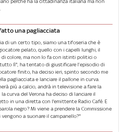
taliano perché ha la cittadinanza italiana ma non
.
 fatto una pagliacciata
a di un certo tipo, siamo una tifoseria che è
 giocatore pelato, quello con i capelli lunghi, il
di colore, ma non lo fa con istinti politici o
tutto lì", ha tentato di giustificare l’episodio di
 giocatore finito, ha deciso ieri, spinto secondo me
la pagliacciata e lanciare il pallone in curva.
rà più a calcio, andrà in televisione a fare la
a curva del Verona ha deciso di lanciare il
tto in una diretta con l'emittente Radio Café. E
a parola negro? Mi viene a prendere la Commissione
 vengono a suonare il campanello?"