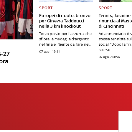
SPORT
SPORT
Europei di nuoto, bronzo
Tennis, Jasmine 
per Ginevra Taddeucci
rinuncia al Mas
nella 3 km knockout
di Cincinnati
Terzo posto per l'azzurra, che
Ad annunciarlo è s
sfiora la medaglia d'argento
stessa tennista sui
nel finale. Niente da fare nel...
social. “Dopo la fin
scorso...
07 ago - 19:11
6-27
07 ago - 14:56
ora