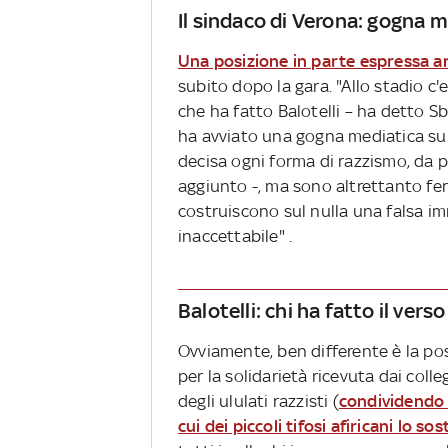
Il sindaco di Verona: gogna m
Una posizione in parte espressa a
subito dopo la gara. "Allo stadio c'
che ha fatto Balotelli – ha detto S
ha avviato una gogna mediatica su 
decisa ogni forma di razzismo, da p
aggiunto -, ma sono altrettanto f
costruiscono sul nulla una falsa i
inaccettabile" .
Balotelli: chi ha fatto il vers
Ovviamente, ben differente è la pos
per la solidarietà ricevuta dai coll
degli ululati razzisti (
condividendo s
cui dei piccoli tifosi afiricani lo 