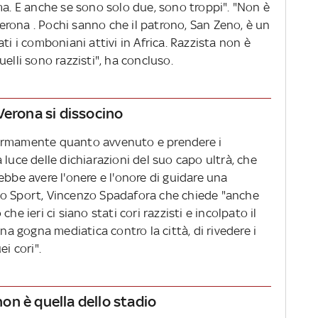
ma. E anche se sono solo due, sono troppi". "Non è
 Verona . Pochi sanno che il patrono, San Zeno, è un
ti i comboniani attivi in Africa. Razzista non è
elli sono razzisti", ha concluso.
Verona si dissocino
fermamente quanto avvenuto e prendere i
 luce delle dichiarazioni del suo capo ultrà, che
ebbe avere l'onere e l'onore di guidare una
dello Sport, Vincenzo Spadafora che chiede "anche
he ieri ci siano stati cori razzisti e incolpato il
una gogna mediatica contro la città, di rivedere i
i cori".
 non è quella dello stadio