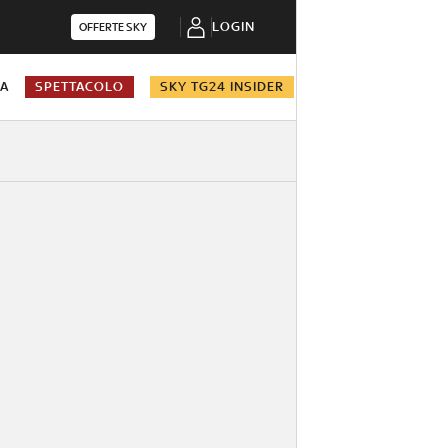
LOGIN
OFFERTE SKY
NA
SPETTACOLO
SKY TG24 INSIDER