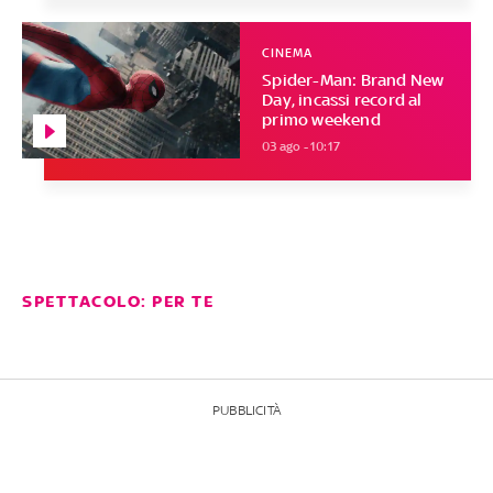
CINEMA
Spider-Man: Brand New
Day, incassi record al
primo weekend
03 ago - 10:17
SPETTACOLO: PER TE
PUBBLICITÀ