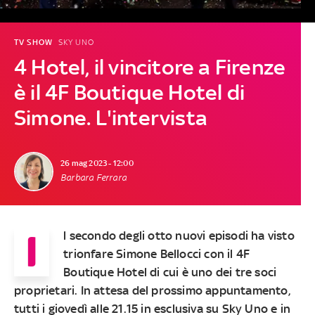
TV SHOW
SKY UNO
4 Hotel, il vincitore a Firenze
è il 4F Boutique Hotel di
Simone. L'intervista
26 mag 2023 - 12:00
Barbara Ferrara
I
l secondo degli otto nuovi episodi ha visto
trionfare Simone Bellocci con il 4F
Boutique Hotel di cui è uno dei tre soci
proprietari. In attesa del prossimo appuntamento,
tutti i giovedì alle 21.15 in esclusiva su Sky Uno e in