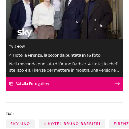
TV SHOW
4 Hotel a Firenze, la seconda puntata in 16 foto
Nella seconda puntata di Bruno Barbieri 4 Hotel, lo chef
stellato è a Firenze per mettere in mostra una versione
super creativa ed eclettica della città. Qui a cogliere la
sfida sono Bonifacio, Giacomo, Asmaa e Simone che si
Vai alla Fotogallery
aggiudica la vittoria con il suo 4F in riva all’Arno.
Appuntamento ogni giovedì alle 21.15 in esclusiva su Sky
Uno e in streaming solo su NOW, sempre disponibile on
demand, visibile su Sky Go. LA FOTOGALLERY
TAG:
SKY UNO
4 HOTEL BRUNO BARBIERI
FIREN