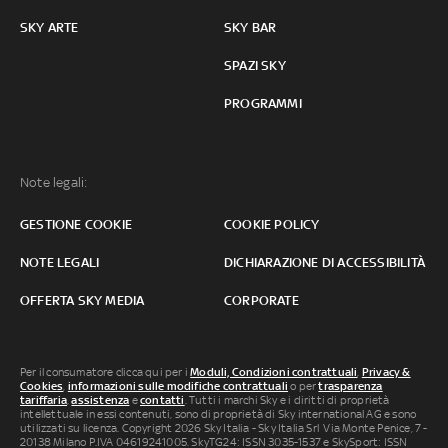
SKY ARTE
SKY BAR
SPAZI SKY
PROGRAMMI
Note legali:
GESTIONE COOKIE
COOKIE POLICY
NOTE LEGALI
DICHIARAZIONE DI ACCESSIBILITÀ
OFFERTA SKY MEDIA
CORPORATE
Per il consumatore clicca qui per i
Moduli, Condizioni contrattuali
,
Privacy &
Cookies
,
informazioni sulle modifiche contrattuali
o per
trasparenza
tariffaria
,
assistenza
e
contatti
. Tutti i marchi Sky e i diritti di proprietà
intellettuale in essi contenuti, sono di proprietà di Sky international AG e sono
utilizzati su licenza. Copyright 2026 Sky Italia - Sky Italia Srl Via Monte Penice, 7 -
20138 Milano P.IVA 04619241005. SkyTG24: ISSN 3035-1537 e SkySport: ISSN