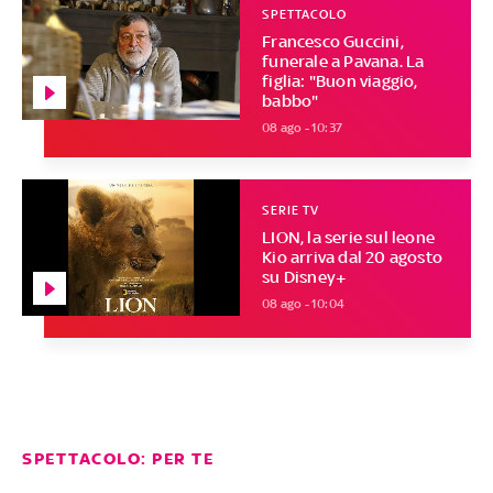
SPETTACOLO
Francesco Guccini,
funerale a Pavana. La
figlia: "Buon viaggio,
babbo"
08 ago - 10:37
SERIE TV
LION, la serie sul leone
Kio arriva dal 20 agosto
su Disney+
08 ago - 10:04
SPETTACOLO: PER TE