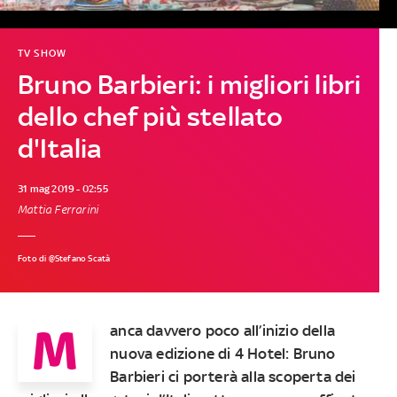
TV SHOW
Bruno Barbieri: i migliori libri
dello chef più stellato
d'Italia
31 mag 2019 - 02:55
Mattia Ferrarini
Foto di @Stefano Scatà
M
anca davvero poco all’inizio della
nuova edizione di 4 Hotel
:
Bruno
Barbieri
ci porterà alla scoperta dei