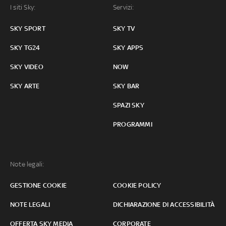
I siti Sky:
Servizi:
SKY SPORT
SKY TV
SKY TG24
SKY APPS
SKY VIDEO
NOW
SKY ARTE
SKY BAR
SPAZI SKY
PROGRAMMI
Note legali:
GESTIONE COOKIE
COOKIE POLICY
NOTE LEGALI
DICHIARAZIONE DI ACCESSIBILITÀ
OFFERTA SKY MEDIA
CORPORATE