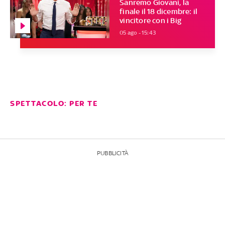
Sanremo Giovani, la
finale il 18 dicembre: il
vincitore con i Big
05 ago - 15:43
SPETTACOLO: PER TE
PUBBLICITÀ