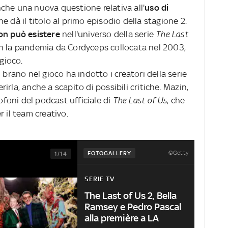
anche una nuova questione relativa all'
uso di
he dà il titolo al primo episodio della stagione 2.
n può esistere
nell'universo della serie
The Last
n la pandemia da Cordyceps collocata nel 2003,
 gioco.
 brano nel gioco ha indotto i creatori della serie
rirla, anche a scapito di possibili critiche. Mazin,
rofoni del podcast ufficiale di
The Last of Us
, che
 il team creativo.
©Getty
FOTOGALLERY
1/14
SERIE TV
The Last of Us 2, Bella
Ramsey e Pedro Pascal
alla première a LA