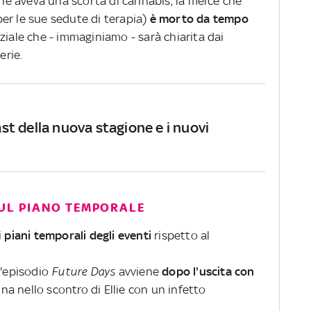
e aveva una scorta di cannabis, la merce che
er le sue sedute di terapia)
è morto da tempo
ziale che - immaginiamo - sarà chiarita dai
erie.
cast della nuova stagione e i nuovi
SUL PIANO TEMPORALE
i
piani temporali degli eventi
rispetto al
ll'episodio
Future Days
avviene
dopo l'uscita con
na nello scontro di Ellie con un infetto