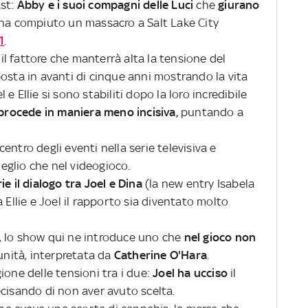
ast:
Abby e i suoi compagni delle Luci
che
giurano
ha compiuto un massacro a Salt Lake City
1
.
l fattore che manterrà alta la tensione del
osta in avanti di cinque anni mostrando la vita
e Ellie si sono stabiliti dopo la loro incredibile
procede in maniera meno incisiva,
puntando a
centro degli eventi nella serie televisiva e
glio che nel videogioco.
ie il dialogo tra Joel e Dina
(la new entry Isabela
 Ellie e Joel il rapporto sia diventato molto
, lo show qui ne introduce uno che
nel gioco non
unità, interpretata da
Catherine O'Hara
.
agione delle tensioni tra i due:
Joel ha ucciso
il
ecisando di non aver avuto scelta.