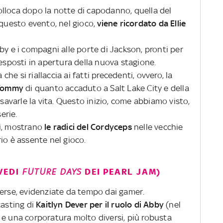
lloca dopo la notte di capodanno, quella del
questo evento, nel gioco,
viene ricordato da Ellie
by e i compagni alle porte di Jackson, pronti per
 esposti in apertura della nuova stagione.
 che si riallaccia ai fatti precedenti, ovvero, la
 Tommy
di quanto accaduto a Salt Lake City e della
 savarle la vita. Questo inizio, come abbiamo visto,
serie.
i, mostrano
le radici del Cordyceps
nelle vecchie
io è assente nel gioco.
VEDI
FUTURE DAYS
DEI PEARL JAM)
verse, evidenziate da tempo dai gamer.
casting di
Kaitlyn Dever per il ruolo di Abby
(nel
 e una corporatura molto diversi, più robusta