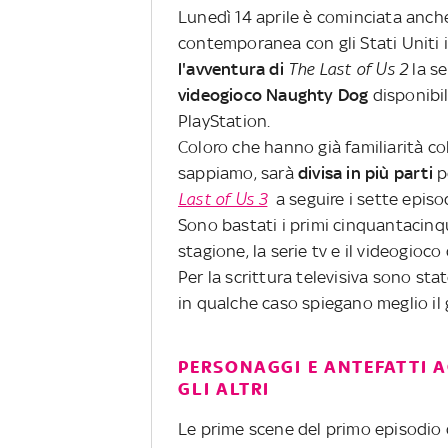
Lunedì 14 aprile è cominciata anche 
contemporanea con gli Stati Uniti i
l'avventura di
The Last of Us 2
la se
videogioco Naughty Dog
disponibil
PlayStation.
Coloro che hanno già familiarità co
sappiamo, sarà
divisa in più parti
p
Last of Us 3
a seguire i sette episo
Sono bastati i primi cinquantacinq
stagione, la serie tv e il videogioco
Per la scrittura televisiva sono sta
in qualche caso spiegano meglio il 
PERSONAGGI E ANTEFATTI A
GLI ALTRI
Le prime scene del primo episodio