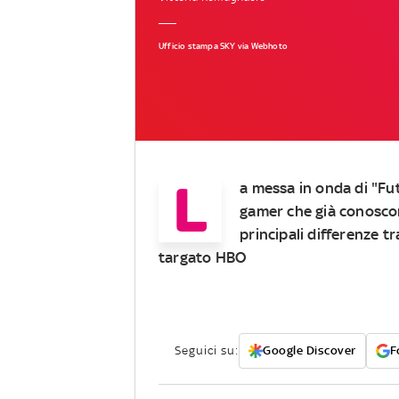
Ufficio stampa SKY via Webhoto
L
a messa in onda di "Fut
gamer che già conoscono
principali differenze tr
targato HBO
Seguici su:
Google Discover
F