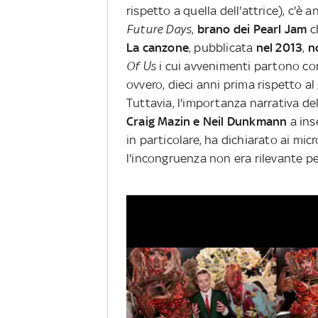
rispetto a quella dell'attrice), c'è 
Future Days
,
brano dei Pearl Jam
c
La canzone
, pubblicata
nel 2013
,
no
Of Us
i cui avvenimenti partono co
ovvero, dieci anni prima rispetto al
Tuttavia, l'importanza narrativa del
Craig Mazin e Neil Dunkmann
a inse
in particolare, ha dichiarato ai mic
l'incongruenza non era rilevante per