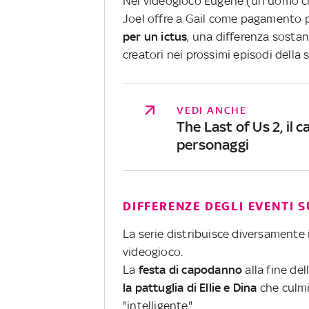
Nel videogioco Eugene (un uomo ch
Joel offre a Gail come pagamento p
per un ictus
, una differenza sostan
creatori nei prossimi episodi della s
VEDI ANCHE
The Last of Us 2, il 
personaggi
DIFFERENZE DEGLI EVENTI 
La serie distribuisce diversamente 
videogioco.
La
festa di capodanno
alla fine de
la pattuglia di Ellie e Dina
che culmi
"intelligente".