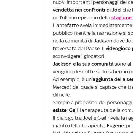
nuovi importanti personaggi del c
vendetta nei confronti di Joel
che 
nell'ultimo episodio della
stagione 
L'antefatto svela immediatamente i
pubblico mentre la narrazione si sp
nella comunità di Jackson dove Joel 
traversata del Paese. Il
videogioco 
sconvolgere i giocatori.
Jackson e la sua comunità
sono al 
vengono descritte sullo schermo me
Ad esempio, è un'
aggiunta della ser
Merced) dal quale si capisce che tra
difficile.
Sempre a proposito dei personaggi
esiste
:
Gail
, la terapeuta della com
Il dialogo tra Joel e Gail rivela la r
marito della terapeuta,
Eugene
, pr