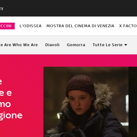
ky
CCINI
L'ODISSEA
MOSTRA DEL CINEMA DI VENEZIA
X FACT
e Are Who We Are
Diavoli
Gomorra
Tutte Le Serie
e
e e
imo
gione