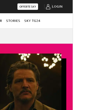
LOGIN
OFFERTE SKY
OR
STORIES
SKY TG24