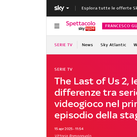
Esplora tutte le offerte S
FRANCESCO GU
SERIE TV
News
Sky Atlantic
W
SERIE TV
The Last of Us 2, l
differenze tra seri
videogioco nel pr
episodio della sta
15 apr 2025 - 11:54
Vittoria Romagnuolo