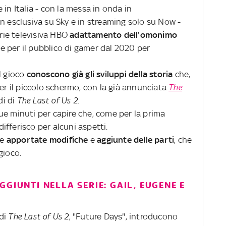
in Italia - con la messa in onda in
n esclusiva su Sky e in streaming solo su Now -
rie televisiva HBO
adattamento dell'omonimo
e per il pubblico di gamer dal 2020 per
l gioco
conoscono già gli sviluppi della storia
che,
er il piccolo schermo, con la già annunciata
The
di di
The Last of Us 2.
ue minuti per capire che, come per la prima
 differisco per alcuni aspetti.
te
apportate modifiche
e
aggiunte delle parti
, che
gioco.
GGIUNTI NELLA SERIE: GAIL, EUGENE E
 di
The Last of Us 2
, "Future Days", introducono