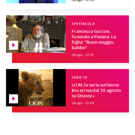
08 ago - 12:09
SPETTACOLO
Francesco Guccini,
funerale a Pavana. La
figlia: "Buon viaggio,
babbo"
08 ago - 10:37
SERIE TV
LION, la serie sul leone
Kio arriva dal 20 agosto
su Disney+
08 ago - 10:04