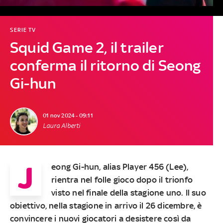
SERIE TV
Squid Game 2, il trailer
conferma il ritorno di Seong
Gi-hun
01 nov 2024 - 09:11
Laura Alberti
J
eong Gi-hun, alias Player 456 (Lee),
rientra nel folle gioco dopo il trionfo
visto nel finale della stagione uno. Il suo
obiettivo, nella stagione in arrivo il 26 dicembre, è
convincere i nuovi giocatori a desistere così da