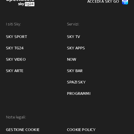
ACCEDI A SKY GO
I siti Sky:
Servizi:
SKY SPORT
SKY TV
SKY TG24
SKY APPS
SKY VIDEO
NOW
SKY ARTE
SKY BAR
SPAZI SKY
PROGRAMMI
Note legali:
GESTIONE COOKIE
COOKIE POLICY