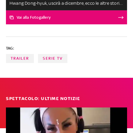
Hwang Dong-hyuk, uscirà a dicembre, ecco le altre storie
coreane che non puoi perderti
Vai alla Fotogallery
TAG:
TRAILER
SERIE TV
SPETTACOLO: ULTIME NOTIZIE