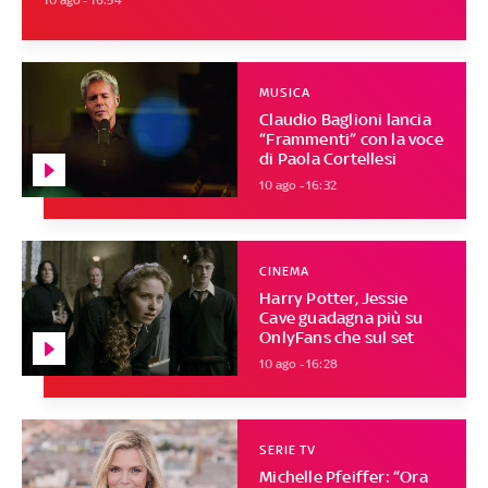
10 ago - 16:54
MUSICA
Claudio Baglioni lancia
“Frammenti” con la voce
di Paola Cortellesi
10 ago - 16:32
CINEMA
Harry Potter, Jessie
Cave guadagna più su
OnlyFans che sul set
10 ago - 16:28
SERIE TV
Michelle Pfeiffer: “Ora