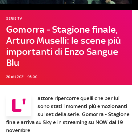
SERIE TV
Gomorra - Stagione finale,
Arturo Muselli: le scene più
importanti di Enzo Sangue
Blu
20 ott 2021 - 08:00
L'
attore ripercorre quelli che per lui
sono stati i momenti più emozionanti
sul set della serie. Gomorra - Stagione
finale arriva su Sky e in streaming su NOW dal 19
novembre