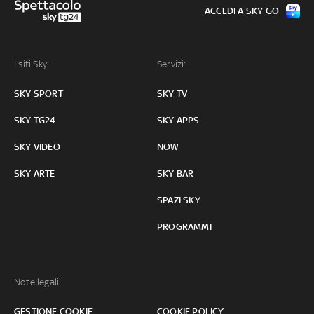
ACCEDI A SKY GO
I siti Sky:
Servizi:
SKY SPORT
SKY TV
SKY TG24
SKY APPS
SKY VIDEO
NOW
SKY ARTE
SKY BAR
SPAZI SKY
PROGRAMMI
Note legali:
GESTIONE COOKIE
COOKIE POLICY