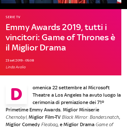
SERIE TV
Emmy Awards 2019, tutti i
vincitori: Game of Thrones è
il Miglior Drama
23 set 2019 - 05:08
Linda Avolio
D
omenica 22 settembre al Microsoft
Theatre a Los Angeles ha avuto luogo la
cerimonia di premiazione dei 71º
Primetime Emmy Awards. Miglior Miniserie
Chernobyl,
Miglior Film-TV
Black Mirror: Bandersnatch
,
Miglior Comedy
Fleabag
, e Miglior Drama
Game of