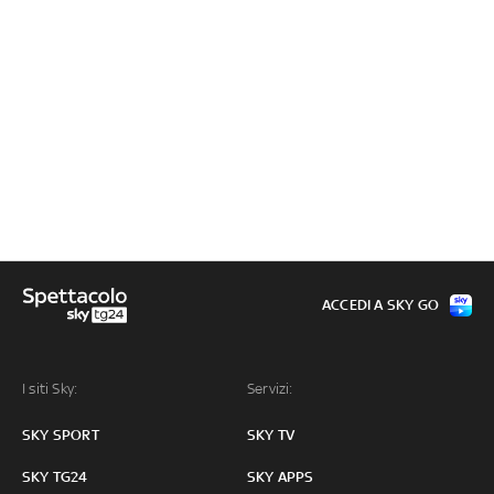
ACCEDI A SKY GO
I siti Sky:
Servizi:
SKY SPORT
SKY TV
SKY TG24
SKY APPS