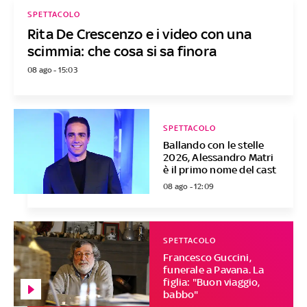
SPETTACOLO
Rita De Crescenzo e i video con una
scimmia: che cosa si sa finora
08 ago - 15:03
SPETTACOLO
Ballando con le stelle
2026, Alessandro Matri
è il primo nome del cast
08 ago - 12:09
SPETTACOLO
Francesco Guccini,
funerale a Pavana. La
figlia: "Buon viaggio,
babbo"