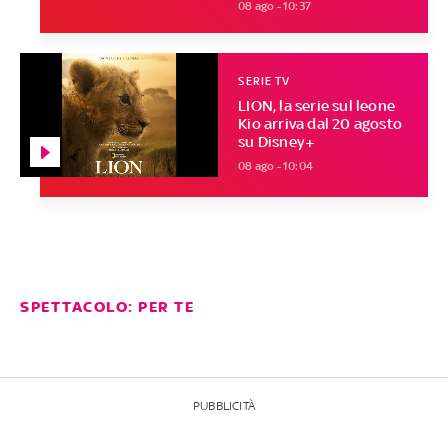
08 ago - 10:37
SERIE TV
LION, la serie sul leone
Kio arriva dal 20 agosto
su Disney+
08 ago - 10:04
SPETTACOLO: PER TE
PUBBLICITÀ