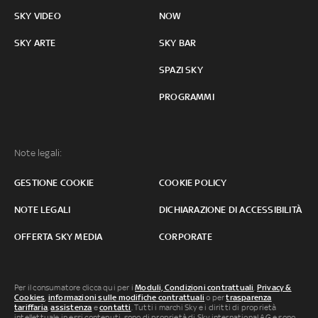
SKY VIDEO
NOW
SKY ARTE
SKY BAR
SPAZI SKY
PROGRAMMI
Note legali:
GESTIONE COOKIE
COOKIE POLICY
NOTE LEGALI
DICHIARAZIONE DI ACCESSIBILITÀ
OFFERTA SKY MEDIA
CORPORATE
Per il consumatore clicca qui per i
Moduli, Condizioni contrattuali
,
Privacy &
Cookies
,
informazioni sulle modifiche contrattuali
o per
trasparenza
tariffaria
,
assistenza
e
contatti
. Tutti i marchi Sky e i diritti di proprietà
intellettuale in essi contenuti, sono di proprietà di Sky international AG e sono