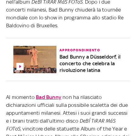
nell’album
DeBÍ TiRAR MáS FOToS
. Dopo i due
concerti milanesi, Bad Bunny chiuderà la tournée
mondiale con lo show in programma allo stadio Re
Baldovino di Bruxelles.
APPROFONDIMENTO
Bad Bunny a Düsseldorf, il
concerto che celebra la
rivoluzione latina
Al momento
Bad Bunny
non ha rilasciato
dichiarazioni ufficiali sulla possibile scaletta dei due
appuntamenti milanesi. Attesi i suoi grandi successi
e i brani tratti dall’ultimo disco
DeBÍ TiRAR MáS
FOToS,
vincitore delle statuette Album of the Year e