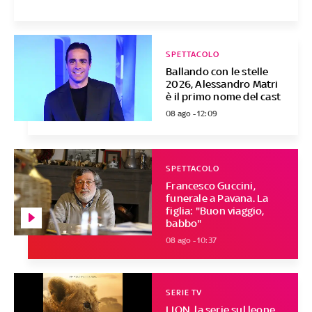
SPETTACOLO
Ballando con le stelle
2026, Alessandro Matri
è il primo nome del cast
08 ago - 12:09
SPETTACOLO
Francesco Guccini,
funerale a Pavana. La
figlia: "Buon viaggio,
babbo"
08 ago - 10:37
SERIE TV
LION, la serie sul leone