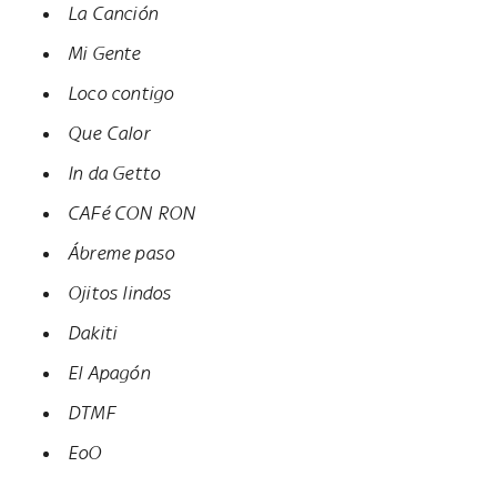
La Canción
Mi Gente
Loco contigo
Que Calor
In da Getto
CAFé CON RON
Ábreme paso
Ojitos lindos
Dakiti
El Apagón
DTMF
EoO