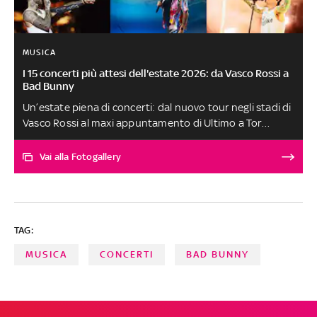
MUSICA
I 15 concerti più attesi dell'estate 2026: da Vasco Rossi a
Bad Bunny
Un’estate piena di concerti: dal nuovo tour negli stadi di
Vasco Rossi al maxi appuntamento di Ultimo a Tor
Vergata passando per il ritorno di Ricky Martin. Attesi
anche Irama allo stadio San Siro di Milano, gli Ateez
Vai alla Fotogallery
all’Ippodromo Capannelle di Roma e i 5ive al Parco della
Musica di Milano
TAG:
MUSICA
CONCERTI
BAD BUNNY