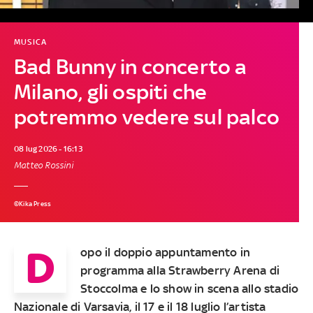
MUSICA
Bad Bunny in concerto a
Milano, gli ospiti che
potremmo vedere sul palco
08 lug 2026 - 16:13
Matteo Rossini
©Kika Press
D
opo il doppio appuntamento in
programma alla Strawberry Arena di
Stoccolma e lo show in scena allo stadio
Nazionale di Varsavia, il 17 e il 18 luglio l’artista