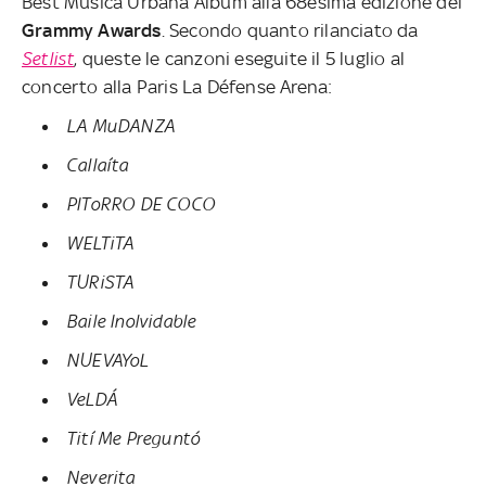
Best Música Urbana Album alla 68esima edizione dei
Grammy
Awards
. Secondo quanto rilanciato da
Setlist
, queste le canzoni eseguite il 5 luglio al
concerto alla Paris La Défense Arena:
LA MuDANZA
Callaíta
PIToRRO DE COCO
WELTiTA
TURiSTA
Baile Inolvidable
NUEVAYoL
VeLDÁ
Tití Me Preguntó
Neverita