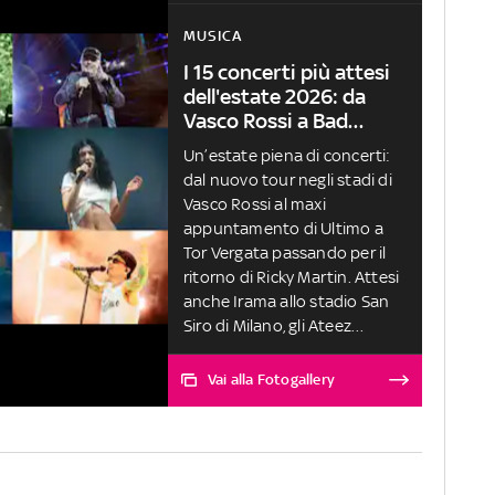
MUSICA
I 15 concerti più attesi
dell'estate 2026: da
Vasco Rossi a Bad
Bunny
Un’estate piena di concerti:
dal nuovo tour negli stadi di
Vasco Rossi al maxi
appuntamento di Ultimo a
Tor Vergata passando per il
ritorno di Ricky Martin. Attesi
anche Irama allo stadio San
Siro di Milano, gli Ateez
all’Ippodromo Capannelle di
Roma e i 5ive al Parco della
Vai alla Fotogallery
Musica di Milano