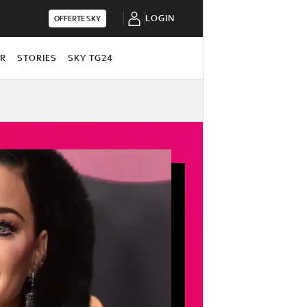
LOGIN
OFFERTE SKY
OR
STORIES
SKY TG24