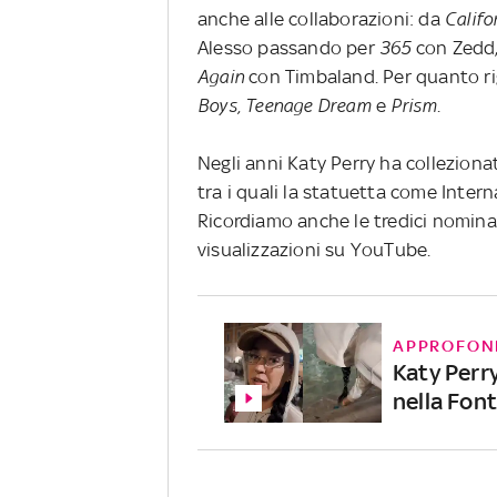
anche alle collaborazioni: da
Califo
Alesso passando per
365
con Zedd
Again
con Timbaland. Per quanto ri
Boys, Teenage Dream
e
Prism
.
Negli anni Katy Perry ha colleziona
tra i quali la statuetta come Inter
Ricordiamo anche le tredici nominat
visualizzazioni su YouTube.
APPROFON
Katy Perry
nella Font