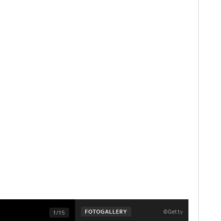
©Getty
FOTOGALLERY
1/15