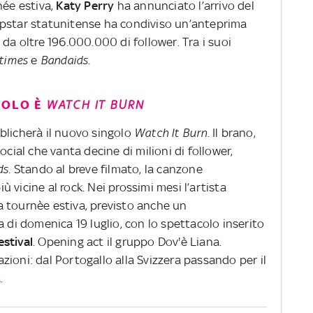
née estiva,
Katy Perry
ha annunciato l’arrivo del
opstar statunitense ha condiviso un’anteprima
 da oltre 196.000.000 di follower. Tra i suoi
etimes
e
Bandaids
.
GOLO È
WATCH IT BURN
blicherà il nuovo singolo
Watch It Burn
. Il brano,
ocial che vanta decine di milioni di follower,
ds
. Stando al breve filmato, la canzone
 vicine al rock. Nei prossimi mesi l’artista
 tournèe estiva, previsto anche un
a di domenica 19 luglio, con lo spettacolo inserito
estival
. Opening act il gruppo Dov'è Liana.
ioni: dal Portogallo alla Svizzera passando per il
.