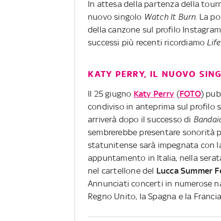
In attesa della partenza della tour
nuovo singolo
Watch It Burn
. La p
della canzone sul profilo Instagram
successi più recenti ricordiamo
Lif
KATY PERRY, IL NUOVO SIN
Il 25 giugno
Katy Perry
(
FOTO
) pub
condiviso in anteprima sul profilo s
arriverà dopo il successo di
Bandai
sembrerebbe presentare sonorità più
statunitense sarà impegnata con la
appuntamento in Italia, nella serat
nel cartellone del
Lucca
Summer
F
Annunciati concerti in numerose naz
Regno Unito, la Spagna e la Francia