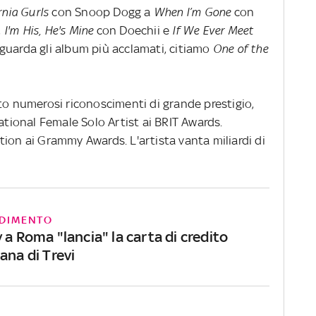
rnia Gurls
con Snoop Dogg a
When I’m Gone
con
,
I'm His, He's Mine
con Doechii e
If We Ever Meet
guarda gli album più acclamati, citiamo
One of the
to numerosi riconoscimenti di grande prestigio,
national Female Solo Artist ai BRIT Awards.
ion ai Grammy Awards. L'artista vanta miliardi di
DIMENTO
 a Roma "lancia" la carta di credito
ana di Trevi