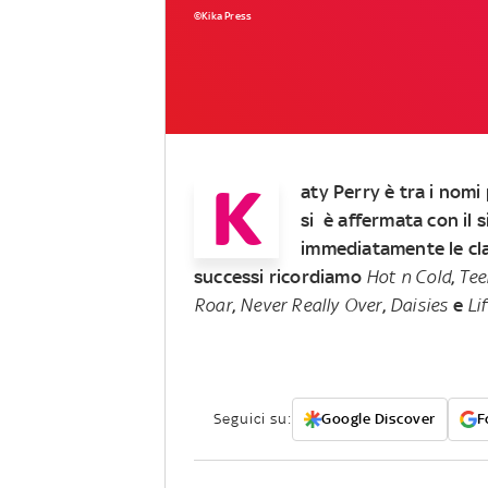
©Kika Press
K
aty Perry è tra i nomi 
si è affermata con il 
immediatamente le class
successi ricordiamo
Hot n Cold
,
Tee
Roar
,
Never Really Over
,
Daisies
e
Li
Seguici su:
Google Discover
F