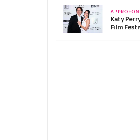
APPROFON
Katy Perry
Film Fest