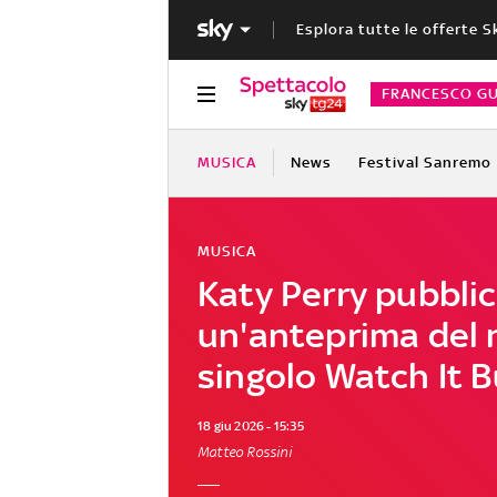
Esplora tutte le offerte S
FRANCESCO GU
MUSICA
News
Festival Sanremo
MUSICA
Katy Perry pubbli
un'anteprima del
singolo Watch It 
18 giu 2026 - 15:35
Matteo Rossini