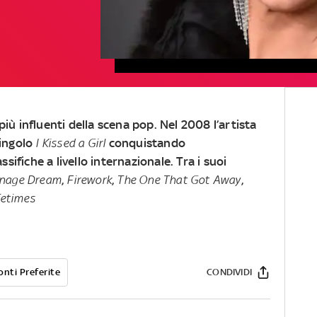
più influenti della scena pop. Nel 2008 l’artista
singolo
I Kissed a Girl
conquistando
ifiche a livello internazionale. Tra i suoi
nage
Dream
,
Firework
,
The One That Got Away
,
fetimes
onti Preferite
CONDIVIDI