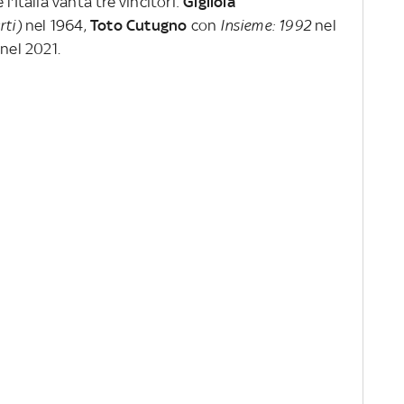
'Italia vanta tre vincitori:
Gigliola
rti)
nel 1964,
Toto
Cutugno
con
Insieme: 1992
nel
nel 2021.