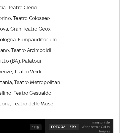
ia, Teatro Clerici
orino, Teatro Colosseo
dova, Gran Teatro Geox
Bologna, Europauditorium
ano, Teatro Arcimboldi
itto (BA), Palatour
enze, Teatro Verdi
tania, Teatro Metropolitan
llino, Teatro Gesualdo
ona, Teatro delle Muse
Immagini da
Webphoto e Getty
FOTOGALLERY
1/15
Images