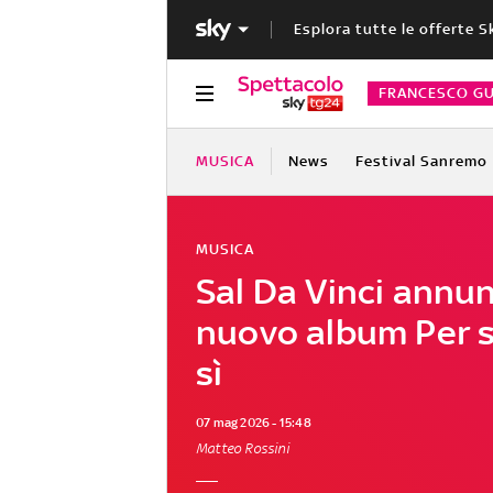
Esplora tutte le offerte S
FRANCESCO GU
MUSICA
News
Festival Sanremo
MUSICA
Sal Da Vinci annunc
nuovo album Per 
sì
07 mag 2026 - 15:48
Matteo Rossini