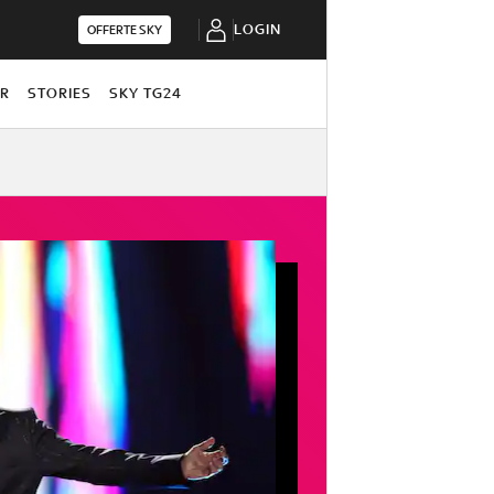
LOGIN
OFFERTE SKY
OR
STORIES
SKY TG24