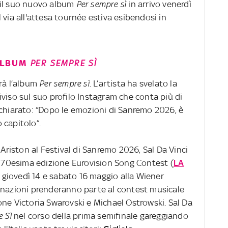
 il suo nuovo album
Per sempre sì
in arrivo venerdì
il via all'attesa tournée estiva esibendosi in
’ALBUM
PER SEMPRE SÌ
à l’album
Per sempre sì
. L’artista ha svelato la
viso sul suo profilo Instagram che conta più di
ichiarato: “Dopo le emozioni di Sanremo 2026, è
 capitolo”.
 Ariston al Festival di Sanremo 2026, Sal Da Vinci
te 70esima edizione Eurovision Song Contest (
LA
 giovedì 14 e sabato 16 maggio alla Wiener
 nazioni prenderanno parte al contest musicale
ne Victoria Swarovski e Michael Ostrowski. Sal Da
e Sì
nel corso della prima semifinale gareggiando