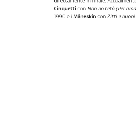
direttamente in finale. Attualmente l
Cinquetti
con
Non ho l’età (Per ama
1990 e i
Måneskin
con
Zitti e buoni