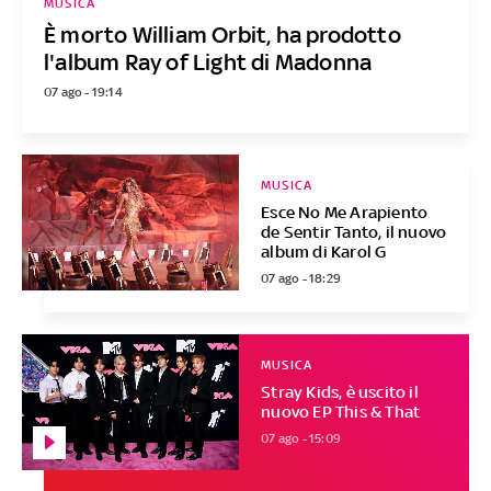
MUSICA
È morto William Orbit, ha prodotto
l'album Ray of Light di Madonna
07 ago - 19:14
MUSICA
Esce No Me Arapiento
de Sentir Tanto, il nuovo
album di Karol G
07 ago - 18:29
MUSICA
Stray Kids, è uscito il
nuovo EP This & That
07 ago - 15:09