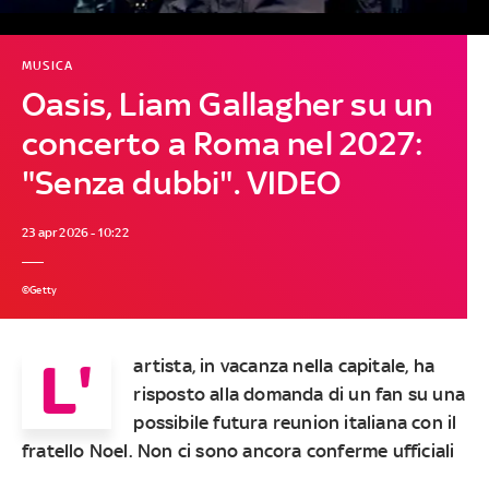
MUSICA
Oasis, Liam Gallagher su un
concerto a Roma nel 2027:
"Senza dubbi". VIDEO
23 apr 2026 - 10:22
©Getty
L'
artista, in vacanza nella capitale, ha
risposto alla domanda di un fan su una
possibile futura reunion italiana con il
fratello Noel. Non ci sono ancora conferme ufficiali