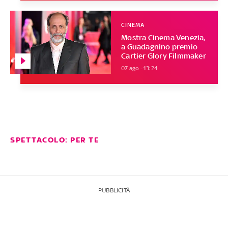
CINEMA
Mostra Cinema Venezia,
a Guadagnino premio
Cartier Glory Filmmaker
07 ago - 13:24
SPETTACOLO: PER TE
PUBBLICITÀ