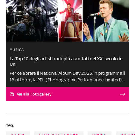
MUSICA
La Top 10 degli artisti rock più ascoltati del XXI secolo in
UK
Per celebrare il National Album Day 2025, in programma il
18 ottobre, la PPL (Phonographic Performance Limited)
ha realizzato una speciale classifica dedicata al rock
britannico. L’obiettivo è individuare le band e gli artisti
Vai alla Fotogallery
più ascoltati nel Regno Unito nel ventunesimo secolo. Il
risultato è una Top Ten che racconta la forza e la
longevità del rock targato UK. Scopriamo di seguito chi
sono gli artisti e i gruppi protagonisti A cura di Camilla
TAG:
Sernagiotto