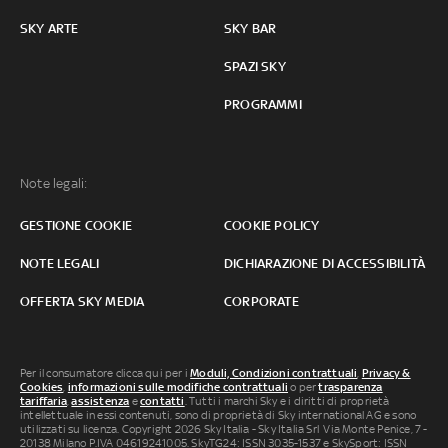
SKY ARTE
SKY BAR
SPAZI SKY
PROGRAMMI
Note legali:
GESTIONE COOKIE
COOKIE POLICY
NOTE LEGALI
DICHIARAZIONE DI ACCESSIBILITÀ
OFFERTA SKY MEDIA
CORPORATE
Per il consumatore clicca qui per i
Moduli, Condizioni contrattuali
,
Privacy &
Cookies
,
informazioni sulle modifiche contrattuali
o per
trasparenza
tariffaria
,
assistenza
e
contatti
. Tutti i marchi Sky e i diritti di proprietà
intellettuale in essi contenuti, sono di proprietà di Sky international AG e sono
utilizzati su licenza. Copyright 2026 Sky Italia - Sky Italia Srl Via Monte Penice, 7 -
20138 Milano P.IVA 04619241005. SkyTG24: ISSN 3035-1537 e SkySport: ISSN