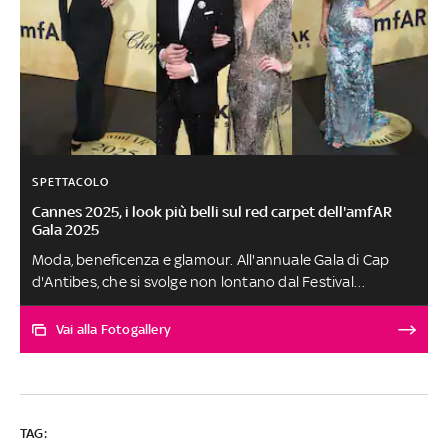
SPETTACOLO
Cannes 2025, i look più belli sul red carpet dell'amfAR
Gala 2025
Moda, beneficenza e glamour. All'annuale Gala di Cap
d'Antibes, che si svolge non lontano dal Festival
cinematografico di Cannes, gli ospiti hanno tirato fuori
abiti scintillanti e creazioni couture. La gara di stile
Vai alla Fotogallery
interessa anche gli uomini con Colman Domingo e
Adrien Brody sempre puntuali quando si tratta di uscite
sul tappeto rosso. Tra le ospiti, splendono Georgina
Chapman e Lauren Sanchez con i dress rivestiti di
TAG:
paillettes A cura di Vittoria Romagnuolo