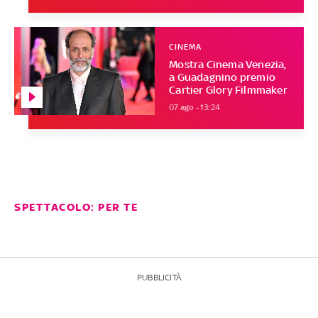
CINEMA
Mostra Cinema Venezia,
a Guadagnino premio
Cartier Glory Filmmaker
07 ago - 13:24
SPETTACOLO: PER TE
PUBBLICITÀ