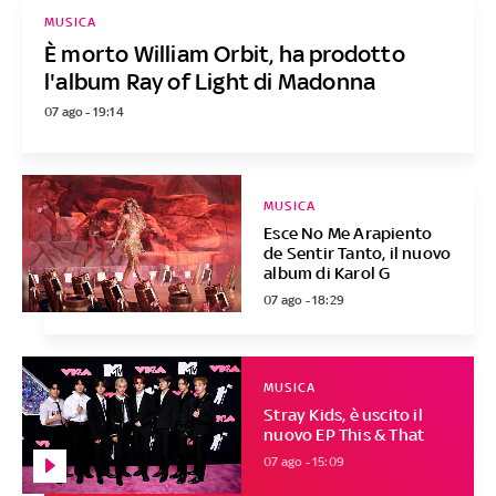
MUSICA
È morto William Orbit, ha prodotto
l'album Ray of Light di Madonna
07 ago - 19:14
MUSICA
Esce No Me Arapiento
de Sentir Tanto, il nuovo
album di Karol G
07 ago - 18:29
MUSICA
Stray Kids, è uscito il
nuovo EP This & That
07 ago - 15:09