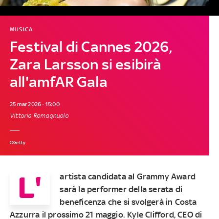
MUSICA
Festival di Cannes 2026,
Zara Larsson si esibirà
all'amfAR Gala
25 mar 2026 - 15:00
Vittoria Romagnuolo
©Getty
L'
artista candidata al Grammy Award
sarà la performer della serata di
beneficenza che si svolgerà in Costa
Azzurra il prossimo 21 maggio. Kyle Clifford, CEO di