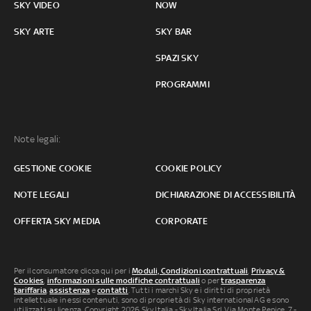
SKY VIDEO
NOW
SKY ARTE
SKY BAR
SPAZI SKY
PROGRAMMI
Note legali:
GESTIONE COOKIE
COOKIE POLICY
NOTE LEGALI
DICHIARAZIONE DI ACCESSIBILITÀ
OFFERTA SKY MEDIA
CORPORATE
Per il consumatore clicca qui per i
Moduli, Condizioni contrattuali
,
Privacy &
Cookies
,
informazioni sulle modifiche contrattuali
o per
trasparenza
tariffaria
,
assistenza
e
contatti
. Tutti i marchi Sky e i diritti di proprietà
intellettuale in essi contenuti, sono di proprietà di Sky international AG e sono
utilizzati su licenza. Copyright 2026 Sky Italia - Sky Italia Srl Via Monte Penice, 7 -