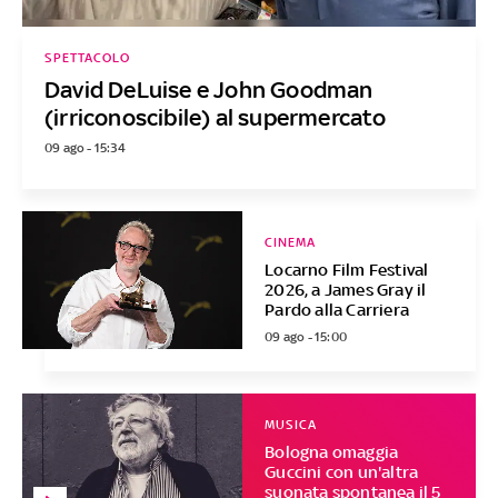
SPETTACOLO
David DeLuise e John Goodman
(irriconoscibile) al supermercato
09 ago - 15:34
CINEMA
Locarno Film Festival
2026, a James Gray il
Pardo alla Carriera
09 ago - 15:00
MUSICA
Bologna omaggia
Guccini con un'altra
suonata spontanea il 5