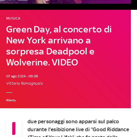
MUSICA
Green Day, al concerto di
New York arrivano a
sorpresa Deadpool e
Wolverine. VIDEO
07 ago 2024 - 09:38
Vittoria Romagnuolo
©Getty
I
due personaggi sono apparsi sul palco
durante l'esibizione live di “Good Riddance