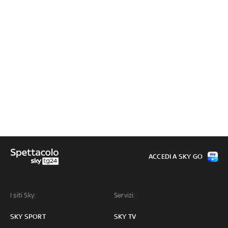
ACCEDI A SKY GO
I siti Sky:
Servizi:
SKY SPORT
SKY TV