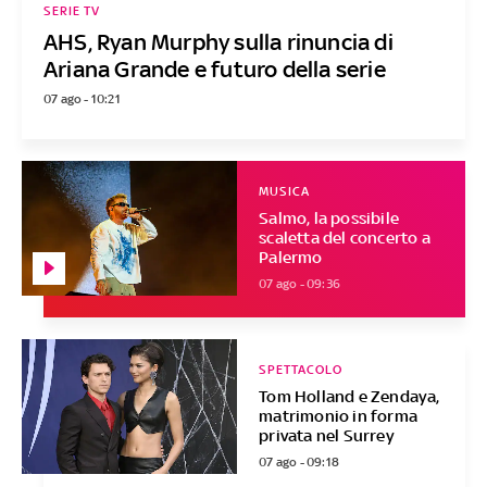
SERIE TV
AHS, Ryan Murphy sulla rinuncia di
Ariana Grande e futuro della serie
07 ago - 10:21
MUSICA
Salmo, la possibile
scaletta del concerto a
Palermo
07 ago - 09:36
SPETTACOLO
Tom Holland e Zendaya,
matrimonio in forma
privata nel Surrey
07 ago - 09:18