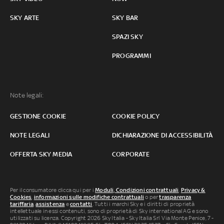
SKY ARTE
SKY BAR
SPAZI SKY
PROGRAMMI
Note legali:
GESTIONE COOKIE
COOKIE POLICY
NOTE LEGALI
DICHIARAZIONE DI ACCESSIBILITÀ
OFFERTA SKY MEDIA
CORPORATE
Per il consumatore clicca qui per i
Moduli, Condizioni contrattuali
,
Privacy &
Cookies
,
informazioni sulle modifiche contrattuali
o per
trasparenza
tariffaria
,
assistenza
e
contatti
. Tutti i marchi Sky e i diritti di proprietà
intellettuale in essi contenuti, sono di proprietà di Sky international AG e sono
utilizzati su licenza. Copyright 2026 Sky Italia - Sky Italia Srl Via Monte Penice, 7 -