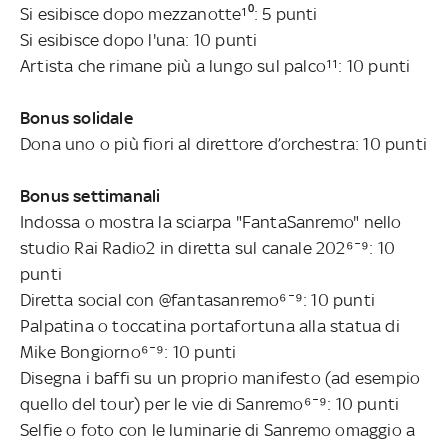
Si esibisce dopo mezzanotte¹⁰: 5 punti
Si esibisce dopo l'una: 10 punti
Artista che rimane più a lungo sul palco¹¹: 10 punti
Bonus solidale
Dona uno o più fiori al direttore d’orchestra: 10 punti
Bonus settimanali
Indossa o mostra la sciarpa "FantaSanremo" nello
studio Rai Radio2 in diretta sul canale 202⁶¯⁹: 10
punti
Diretta social con @fantasanremo⁶¯⁹: 10 punti
Palpatina o toccatina portafortuna alla statua di
Mike Bongiorno⁶¯⁹: 10 punti
Disegna i baffi su un proprio manifesto (ad esempio
quello del tour) per le vie di Sanremo⁶¯⁹: 10 punti
Selfie o foto con le luminarie di Sanremo omaggio a