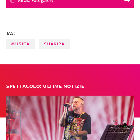
Vai alla Fotogallery
ecco gli artisti che hanno mandato un chiaro messaggo
ai loro ex
TAG:
MUSICA
SHAKIRA
SPETTACOLO: ULTIME NOTIZIE