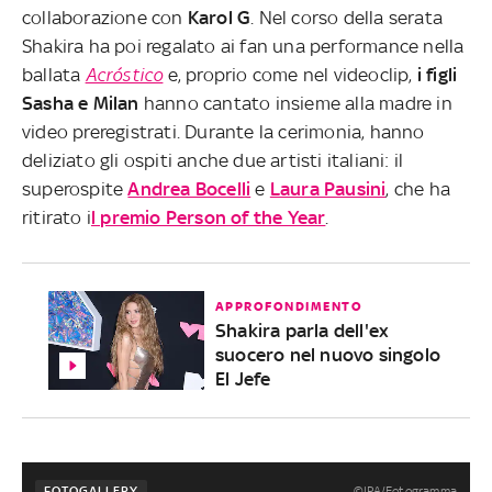
collaborazione con
Karol G
. Nel corso della serata
Shakira ha poi regalato ai fan una performance nella
ballata
Acróstico
e, proprio come nel videoclip,
i figli
Sasha e Milan
hanno cantato insieme alla madre in
video preregistrati. Durante la cerimonia, hanno
deliziato gli ospiti anche due artisti italiani: il
superospite
Andrea Bocelli
e
Laura Pausini
, che ha
ritirato i
l premio Person of the Year
.
APPROFONDIMENTO
Shakira parla dell'ex
suocero nel nuovo singolo
El Jefe
©IPA/Fotogramma
FOTOGALLERY