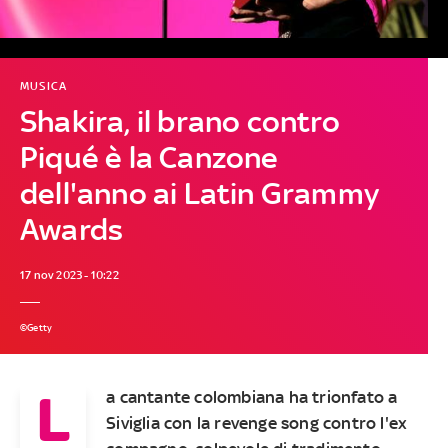
MUSICA
Shakira, il brano contro
Piqué è la Canzone
dell'anno ai Latin Grammy
Awards
17 nov 2023 - 10:22
©Getty
L
a cantante colombiana ha trionfato a
Siviglia con la revenge song contro l'ex