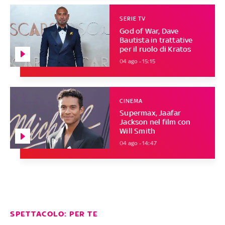
SERIE TV
God of War, Dave
Bautista in trattative
per il ruolo di Kratos
04 ago - 15:15
CINEMA
Supermax, Jaafar
Jackson nel film con
Will Smith
04 ago - 14:47
SPETTACOLO: PER TE