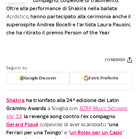
compagno, colpevole di tradimento.
Oltre alla performance di Shakira nella ballata
Acróstico
,
hanno partecipato alla cerimonia anche il
superospite Andrea Bocelli e l'artista Laura Pausini,
che ha ritirato il premio Person of the Year
CONDIVIDI
Seguici su:
Google Discover
Fonti Preferite
Shakira
ha trionfato alla 24ª edizione dei Latin
Grammy Awards
a Siviglia con
BZRP
Music Sessions
Vol. 53
,
la revenge song contro l’ex compagno
Gerard Piqué
colpevole di aver scambiato “
una
Ferrari per una Twingo
” e “
un Rolex per un Casio
”