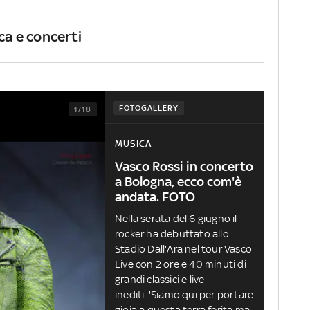
ca e concerti
FOTOGALLERY
1/18
MUSICA
Vasco Rossi in concerto
a Bologna, ecco com'è
andata. FOTO
Nella serata del 6 giugno il
rocker ha debuttato allo
Stadio Dall'Ara nel tour Vasco
Live con 2 ore e 40 minuti di
grandi classici e live
inediti. 'Siamo qui per portare
gioia a questa terra ferita ma