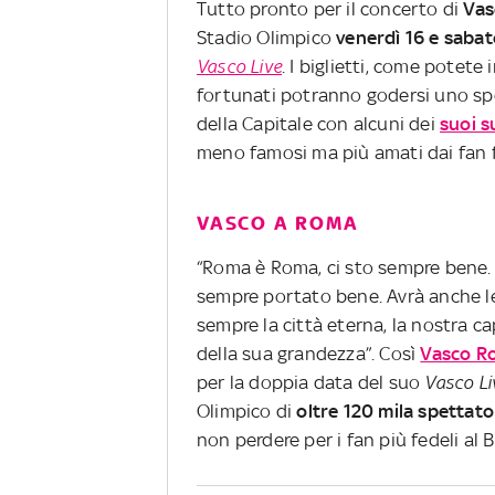
Tutto pronto per il concerto di
Vas
Stadio Olimpico
venerdì 16 e sabat
Vasco Live
. I biglietti, come potet
fortunati potranno godersi uno spe
della Capitale con alcuni dei
suoi s
meno famosi ma più amati dai fan f
VASCO A ROMA
“Roma è Roma, ci sto sempre bene. R
sempre portato bene. Avrà anche le 
sempre la città eterna, la nostra ca
della sua grandezza”. Così
Vasco Ro
per la doppia data del suo
Vasco Li
Olimpico di
oltre 120 mila spettato
non perdere per i fan più fedeli al B