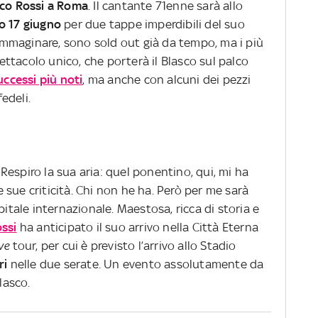
co Rossi a Roma
. Il cantante 71enne sarà allo
o 17 giugno
per due tappe imperdibili del suo
e immaginare, sono sold out già da tempo, ma i più
ttacolo unico, che porterà il Blasco sul palco
uccessi più noti
, ma anche con alcuni dei pezzi
edeli.
espiro la sua aria: quel ponentino, qui, mi ha
sue criticità. Chi non he ha. Però per me sarà
pitale internazionale. Maestosa, ricca di storia e
ssi
ha anticipato il suo arrivo nella Città Eterna
ve
tour, per cui è previsto l’arrivo allo Stadio
ri
nelle due serate. Un evento assolutamente da
lasco.