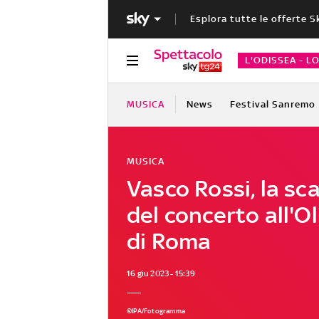
Esplora tutte le offerte S
L'ODISSEA - L
MUSICA
News
Festival Sanremo
MUSICA
Vasco Rossi, la sc
del concerto all'O
di Roma
16 giu 2023 - 15:39
©IPA/Fotogramma