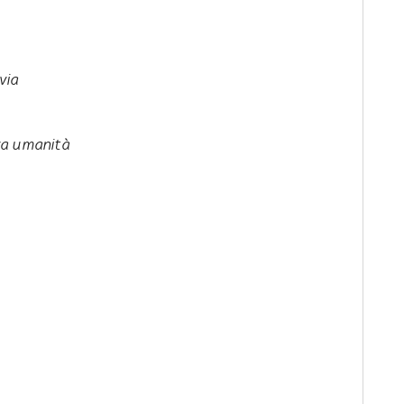
via
va umanità