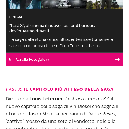
CINEMA
“Fast X”, al cinema il nuovo Fast and Furious:
dov’eravamo rimasti
La saga dalla storia ormai ultraventennale torna nelle
sale con un nuovo film su Dom Toretto e la sua
squadra/famiglia. Entra nel cast Jason Momoa, nuovo
villain ultra vendicativo che costringerà i protagonisti a
Vai alla Fotogallery
girare il mondo per combatterlo, da Los Angeles alle
catacombe di Roma, dal Brasile a Londra e dal Portogallo
all'Antartide. Fra conferme e new entry non manca il
quartetto di Premi Oscar Charlize Theron, Helen Mirren,
FAST X
, IL CAPITOLO PIÙ ATTESO DELLA SAGA
Rita Moreno e Brie Larson
Diretto da
Louis Leterrier
,
Fast and Furious X
è il
nuovo capitolo della saga di Vin Diesel che segna il
ritorno di Jason Momoa nei panni di Dante Reyes, il
“cattivo” mosso da una sete di vendetta indicibile
nei confronti di Toretto e della sua squadra. Ad