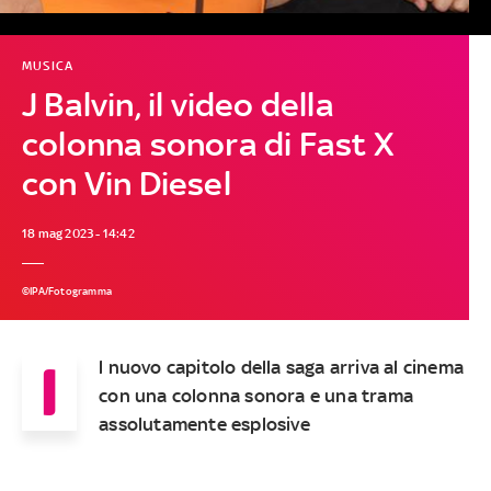
MUSICA
J Balvin, il video della
colonna sonora di Fast X
con Vin Diesel
18 mag 2023 - 14:42
©IPA/Fotogramma
I
l nuovo capitolo della saga arriva al cinema
con una colonna sonora e una trama
assolutamente esplosive