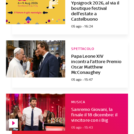
Ypsigrock 2026, al via il
boutique festival
dell’estate a
Castelbuono
05 ago - 16:24
SPETTACOLO
Papa Leone XIV
incontra l'attore Premio
Oscar Matthew
McConaughey
05 ago - 15:47
MUSICA
Sanremo Giovani, la
finale il 18 dicembre: il
vincitore con i Big
05 ago - 15:43