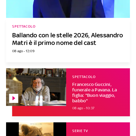
SPETTACOLO
Ballando con le stelle 2026, Alessandro
Matri è il primo nome del cast
08 ago - 12:09
SPETTACOLO
Francesco Guccini,
funerale a Pavana. La
figlia: "Buon viaggio,
babbo"
08 ago - 10:37
SERIE TV