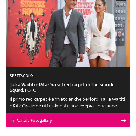
SPETTACOLO
Taika Waititi e Rita Ora sul red carpet di The Suicide
Squad. FOTO
Il primo red carpet è arrivato anche per loro: Taika Waititi
e Rita Ora sono ufficialmente una coppia. I due sono
arrivati mano nella mano alla premiere di “The Suicide
Squad”, confermando le voci che da tempo li volevano
Vai alla Fotogallery
insieme