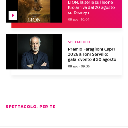
LION, la serie sul leone
Kio arriva dal 20 agosto
su Disney+
08 ago - 10:04
SPETTACOLO
Premio Faraglioni Capri
2026 a Toni Servillo:
gala-evento il 30 agosto
08 ago - 09:36
SPETTACOLO: PER TE