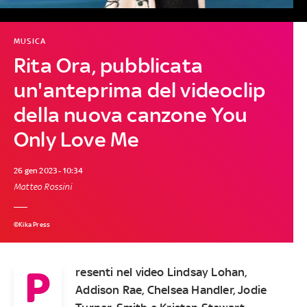
MUSICA
Rita Ora, pubblicata
un'anteprima del videoclip
della nuova canzone You
Only Love Me
26 gen 2023 - 10:34
Matteo Rossini
©Kika Press
P
resenti nel video Lindsay Lohan,
Addison Rae, Chelsea Handler, Jodie