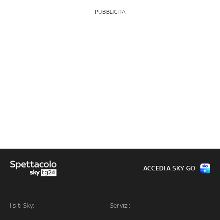
PUBBLICITÀ
ACCEDI A SKY GO
I siti Sky:
Servizi: