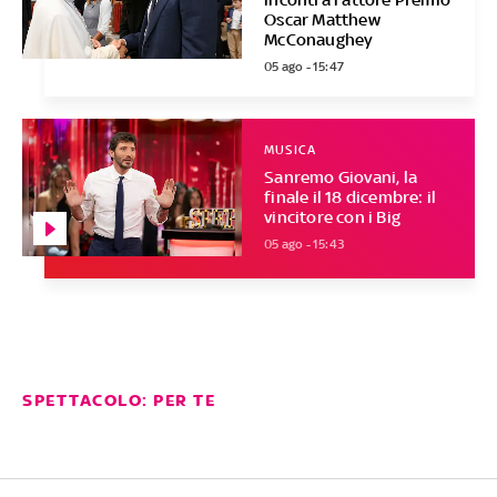
Oscar Matthew
McConaughey
05 ago - 15:47
MUSICA
Sanremo Giovani, la
finale il 18 dicembre: il
vincitore con i Big
05 ago - 15:43
SPETTACOLO: PER TE