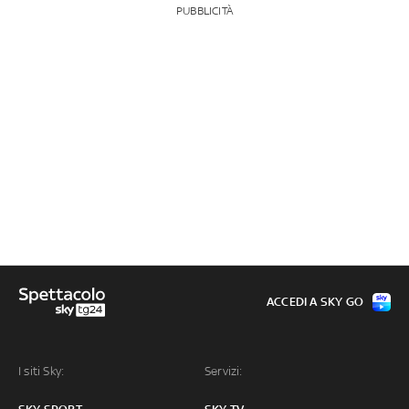
PUBBLICITÀ
ACCEDI A SKY GO
I siti Sky:
Servizi: