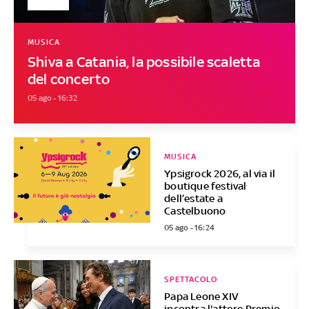
MUSICA
Shiva a Catania, la possibile scaletta
del concerto
05 ago - 16:32
MUSICA
Ypsigrock 2026, al via il
boutique festival
dell’estate a
Castelbuono
05 ago - 16:24
SPETTACOLO
Papa Leone XIV
incontra l'attore Premio