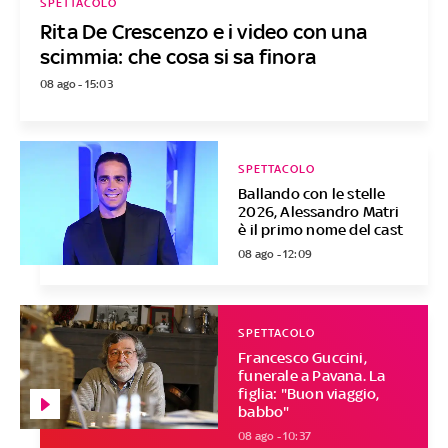
SPETTACOLO
Rita De Crescenzo e i video con una
scimmia: che cosa si sa finora
08 ago - 15:03
SPETTACOLO
Ballando con le stelle
2026, Alessandro Matri
è il primo nome del cast
08 ago - 12:09
SPETTACOLO
Francesco Guccini,
funerale a Pavana. La
figlia: "Buon viaggio,
babbo"
08 ago - 10:37