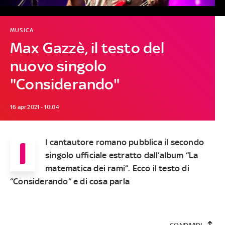
MUSICA
Max Gazzè, il testo del
nuovo singolo
"Considerando"
16 apr 2021 - 10:04
I
l cantautore romano pubblica il secondo
singolo ufficiale estratto dall’album “La
matematica dei rami”. Ecco il testo di
“Considerando” e di cosa parla