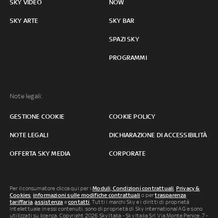
SKY VIDEO
NOW
SKY ARTE
SKY BAR
SPAZI SKY
PROGRAMMI
Note legali:
GESTIONE COOKIE
COOKIE POLICY
NOTE LEGALI
DICHIARAZIONE DI ACCESSIBILITÀ
OFFERTA SKY MEDIA
CORPORATE
Per il consumatore clicca qui per i
Moduli, Condizioni contrattuali
,
Privacy &
Cookies
,
informazioni sulle modifiche contrattuali
o per
trasparenza
tariffaria
,
assistenza
e
contatti
. Tutti i marchi Sky e i diritti di proprietà
intellettuale in essi contenuti, sono di proprietà di Sky international AG e sono
utilizzati su licenza. Copyright 2026 Sky Italia - Sky Italia Srl Via Monte Penice, 7 -