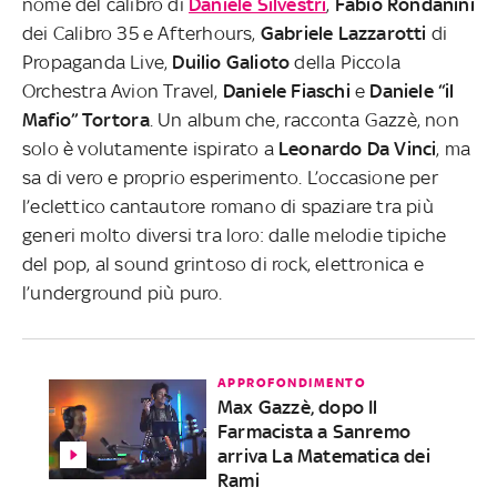
nome del calibro di
Daniele Silvestri
,
Fabio Rondanini
dei Calibro 35 e Afterhours,
Gabriele Lazzarotti
di
Propaganda Live,
Duilio Galioto
della Piccola
Orchestra Avion Travel,
Daniele Fiaschi
e
Daniele “il
Mafio” Tortora
. Un album che, racconta Gazzè, non
solo è volutamente ispirato a
Leonardo Da Vinci
, ma
sa di vero e proprio esperimento. L’occasione per
l’eclettico cantautore romano di spaziare tra più
generi molto diversi tra loro: dalle melodie tipiche
del pop, al sound grintoso di rock, elettronica e
l’underground più puro.
APPROFONDIMENTO
Max Gazzè, dopo Il
Farmacista a Sanremo
arriva La Matematica dei
Rami