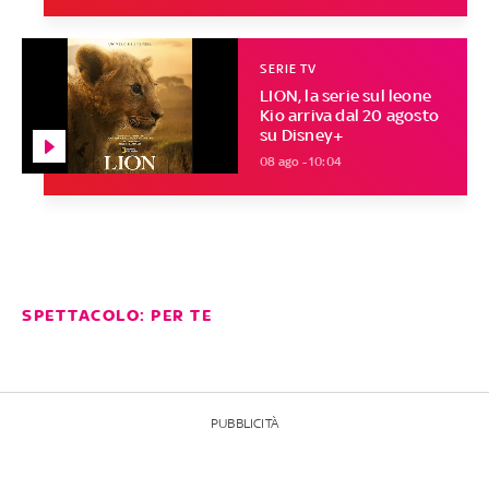
SERIE TV
LION, la serie sul leone
Kio arriva dal 20 agosto
su Disney+
08 ago - 10:04
SPETTACOLO: PER TE
PUBBLICITÀ