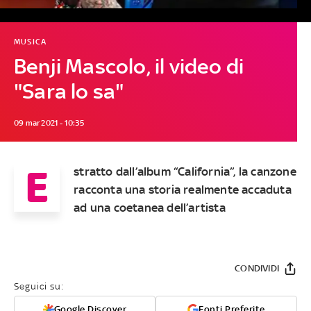
MUSICA
Benji Mascolo, il video di
"Sara lo sa"
09 mar 2021 - 10:35
E
stratto dall’album “California”, la canzone
racconta una storia realmente accaduta
ad una coetanea dell’artista
CONDIVIDI
Seguici su:
Google Discover
Fonti Preferite