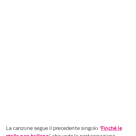
La canzone segue il precedente singolo “
Finché le
stelle non brillano
”, che vede la partecipazione