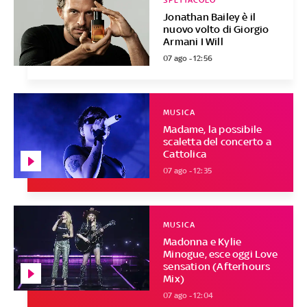
SPETTACOLO
Jonathan Bailey è il
nuovo volto di Giorgio
Armani I Will
07 ago - 12:56
MUSICA
Madame, la possibile
scaletta del concerto a
Cattolica
07 ago - 12:35
MUSICA
Madonna e Kylie
Minogue, esce oggi Love
sensation (Afterhours
Mix)
07 ago - 12:04