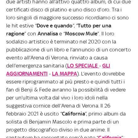
due artisti hanno all’attivo quattro album, di cui due
certificati disco di platino e uno disco d’oro. Tra i
loro singoli di maggiore successo ricordiamo ci sono
le hit estive “
Dove e quando
”, “
Tutto per una
ragione
” con
Annalisa
e “
Moscow Mule
”. Il loro
sodalizio artistico è terminato nel 2020 con la
pubblicazione di un libro e l’annuncio di un concerto
evento all’Arena di Verona, rinviato a causa
dell’emergenza sanitaria (
LO SPECIALE
-
GLI
AGGIORNAMENTI
-
LA MAPPA
). L’evento dovrebbe
essere riprogrammato al più presto e quindi tutti i
fan di Benji & Fede avranno la possibilità di vedere
per un’ultima volta dal vivo i loro idoli nella
suggestiva cornice dell’Arena di Verona. Il 26
febbraio 2021 è uscito “
California
”, primo album da
solista di Benjamin Mascolo e prima parte di un
progetto discografico diviso in due anime. Il
cantautore ha raccontato com’è nato “
California
”: