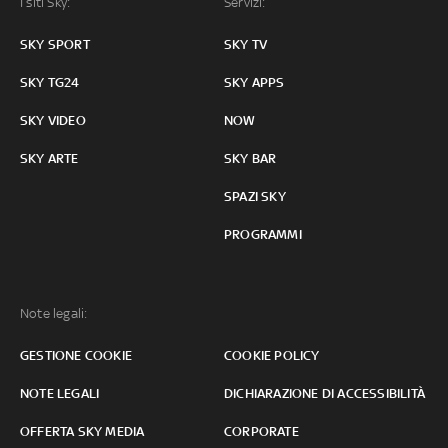
I siti Sky:
Servizi:
SKY SPORT
SKY TV
SKY TG24
SKY APPS
SKY VIDEO
NOW
SKY ARTE
SKY BAR
SPAZI SKY
PROGRAMMI
Note legali:
GESTIONE COOKIE
COOKIE POLICY
NOTE LEGALI
DICHIARAZIONE DI ACCESSIBILITÀ
OFFERTA SKY MEDIA
CORPORATE