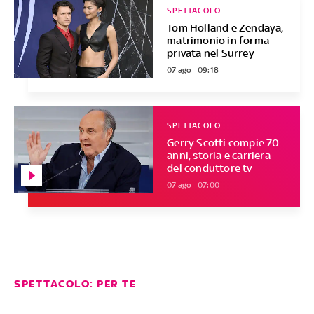
SPETTACOLO
Tom Holland e Zendaya,
matrimonio in forma
privata nel Surrey
07 ago - 09:18
SPETTACOLO
Gerry Scotti compie 70
anni, storia e carriera
del conduttore tv
07 ago - 07:00
SPETTACOLO: PER TE