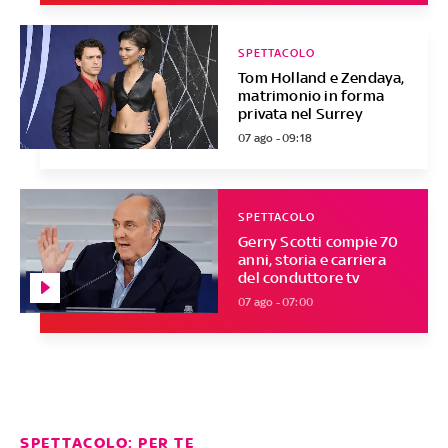
SPETTACOLO
Tom Holland e Zendaya,
matrimonio in forma
privata nel Surrey
07 ago - 09:18
SPETTACOLO
Gerry Scotti compie 70
anni, storia e carriera
del conduttore tv
07 ago - 07:00
SPETTACOLO: PER TE