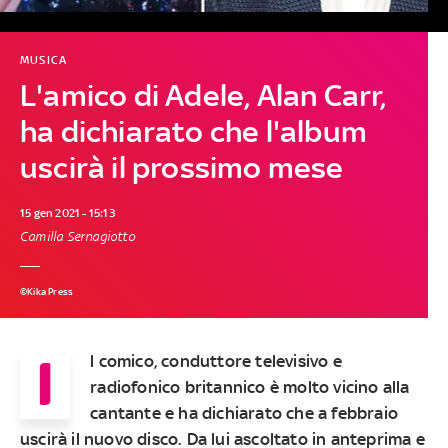
MUSICA
L'amico di Adele, Alan Carr,
ha dichiarato che l'album
uscirà il prossimo mese
15 gen 2021 - 15:13
Camilla Sernagiotto
©Kika Press
I
l comico, conduttore televisivo e
radiofonico britannico è molto vicino alla
cantante e ha dichiarato che a febbraio
uscirà il nuovo disco. Da lui ascoltato in anteprima e