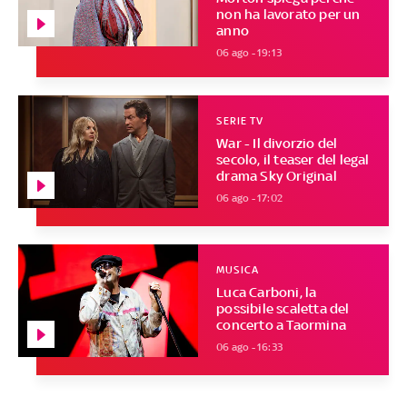
non ha lavorato per un
anno
06 ago - 19:13
SERIE TV
War - Il divorzio del
secolo, il teaser del legal
drama Sky Original
06 ago - 17:02
MUSICA
Luca Carboni, la
possibile scaletta del
concerto a Taormina
06 ago - 16:33