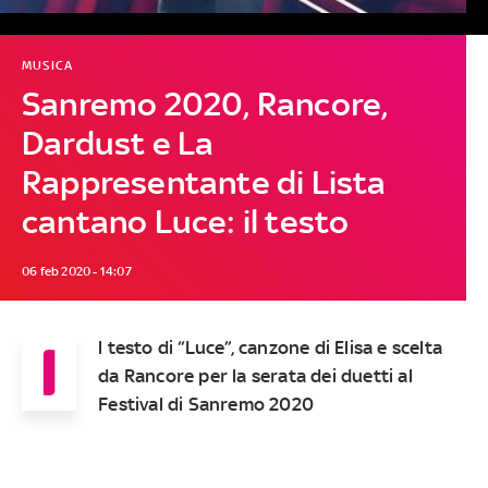
MUSICA
Sanremo 2020, Rancore,
Dardust e La
Rappresentante di Lista
cantano Luce: il testo
06 feb 2020 - 14:07
I
l testo di “Luce”, canzone di Elisa e scelta
da Rancore per la serata dei duetti al
Festival di Sanremo 2020