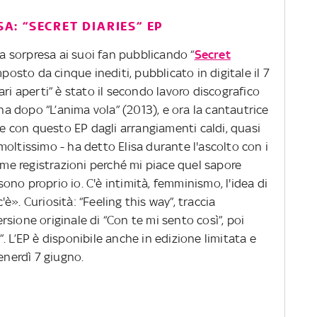
SA: “SECRET DIARIES” EP
ra sorpresa ai suoi fan pubblicando “
Secret
mposto da cinque inediti, pubblicato in digitale il 7
ri aperti” è stato il secondo lavoro discografico
ana dopo “L’anima vola” (2013), e ora la cantautrice
ese con questo EP dagli arrangiamenti caldi, quasi
oltissimo - ha detto Elisa durante l'ascolto con i
sime registrazioni perché mi piace quel sapore
 sono proprio io. C'è intimità, femminismo, l'idea di
». Curiosità: “Feeling this way”, traccia
versione originale di “Con te mi sento così”, poi
”. L’EP è disponibile anche in edizione limitata e
enerdì 7 giugno.