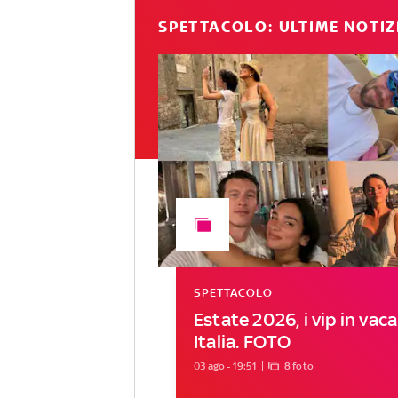
SPETTACOLO: ULTIME NOTIZ
SPETTACOLO
Estate 2026, i vip in vac
Italia. FOTO
03 ago - 19:51
8 foto