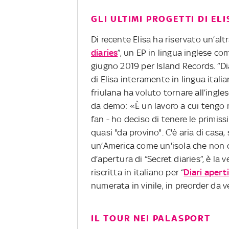
GLI ULTIMI PROGETTI DI ELI
Di recente Elisa ha riservato un’alt
diaries
”, un EP in lingua inglese co
giugno 2019 per Island Records. “Dia
di Elisa interamente in lingua itali
friulana ha voluto tornare all’ingl
da demo: «È un lavoro a cui tengo m
fan - ho deciso di tenere le primis
quasi "da provino". C'è aria di casa,
un’America come un'isola che non c'è
d’apertura di “Secret diaries”, è la 
riscritta in italiano per “
Diari aperti
numerata in vinile, in preorder da v
IL TOUR NEI PALASPORT