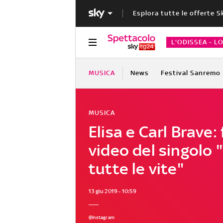
Esplora tutte le offerte S
L'ODISSEA - L
MUSICA
News
Festival Sanremo
MUSICA
Elisa e Carl Brave: f
video del singolo 
tutte le vite"
13 giu 2019 - 10:59
@Instagram