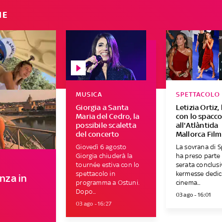
IE
MUSICA
SPETTACOLO
Giorgia a Santa
Letizia Ortiz, 
Maria del Cedro, la
con lo spacc
possibile scaletta
all'Atlàntida
del concerto
Mallorca Film
Giovedì 6 agosto
La sovrana di 
Giorgia chiuderà la
ha preso parte 
tournée estiva con lo
serata conclusi
spettacolo in
kermesse dedic
anza in
programma a Ostuni.
cinema...
Dopo...
03 ago - 16:01
03 ago - 16:27