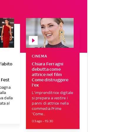
CINEMA
l'abito
Chiara Ferragni
o
debutta come
attrice nel film
 Fest
Come distruggere
l'ex
Spagna
alla
L'imprenditrice digitale
va della
si prepara a vestire i
ata al
panni di attrice nella
commedia Prime
'Come...
03 ago - 15:30