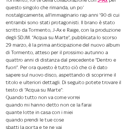
Tormento, forte della collaborazione con
J-Ax
per
questo singolo che rimanda, un po’
nostalgicamente, all’immaginario rap anni ’90 di cui
entrambi sono stati protagonisti. Il brano è stato
scritto da Tormento, J-Ax e Raige, con la produzione
degli SDJM. “Acqua su Marte”, pubblicata lo scorso
29 marzo, è la prima anticipazione del nuovo album
di Tormento, atteso per il prossimo autunno a
quattro anni di distanza dal precedente “Dentro e
fuori”. Per ora questo è tutto ciò che ci è dato
sapere sul nuovo disco, aspettando di scoprirne il
titolo e ulteriori dettagli. Di seguito potete trovare il
testo di “Acqua su Marte”:
Quando tutto non va come vorrei
quando mi hanno detto non ce la farai
quante lotte in casa con i miei
quando prendi le tue cose
sbatti la porta e te ne vai