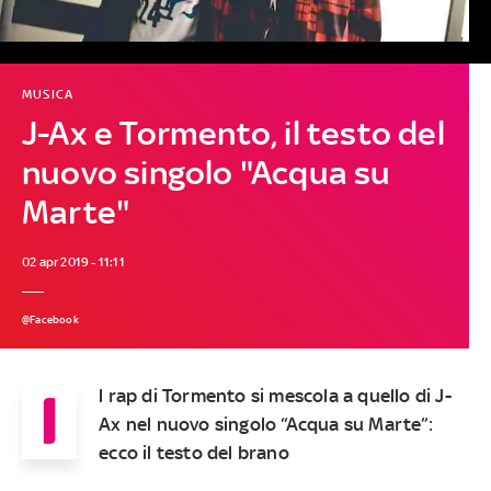
MUSICA
J-Ax e Tormento, il testo del
nuovo singolo "Acqua su
Marte"
02 apr 2019 - 11:11
@Facebook
I
l rap di Tormento si mescola a quello di J-
Ax nel nuovo singolo “Acqua su Marte”:
ecco il testo del brano