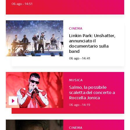
06 ago - 14:51
CINEMA
Linkin Park: Unshatter,
annunciato il
documentario sulla
band
06 ago - 14:41
MUSICA
Salmo, la possibile
scaletta del concerto a
Roccella Jonica
06 ago - 14:19
CINEMA