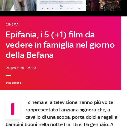
CINEMA
Epifania, i 5 (+1) film da
vedere in famiglia nel giorno
della Befana
06 gen 2026 - 08:00
©Webphoto
I
l cinema e la televisione hanno più volte
rappresentato l’anziana signora che, a
cavallo di una scopa, porta dolci e regali ai
bambini buoni nella notte fra il 5 e il 6 gennaio. A