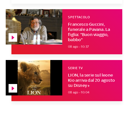
SPETTACOLO
Francesco Guccini,
funerale a Pavana. La
figlia: "Buon viaggio,
babbo"
08 ago - 10:37
SERIE TV
LION, la serie sul leone
Kio arriva dal 20 agosto
su Disney+
08 ago - 10:04