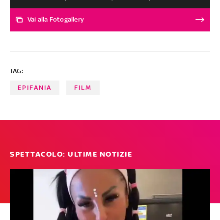
'Beetlejuice'. Nelle sale usciranno anche gli inediti dei
registi italiani Saverio Costanzo, Paolo Virzì e Luca
Vai alla Fotogallery
Guadagnino
TAG:
EPIFANIA
FILM
SPETTACOLO: ULTIME NOTIZIE