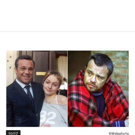
10/17
©Webphoto