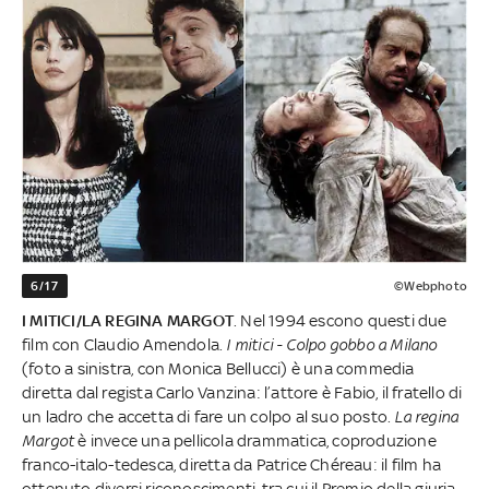
6/17
©Webphoto
I MITICI/LA REGINA MARGOT
. Nel 1994 escono questi due
film con Claudio Amendola.
I mitici - Colpo gobbo a Milano
(foto a sinistra, con Monica Bellucci) è una commedia
diretta dal regista Carlo Vanzina: l’attore è Fabio, il fratello di
un ladro che accetta di fare un colpo al suo posto.
La regina
Margot
è invece una pellicola drammatica, coproduzione
franco-italo-tedesca, diretta da Patrice Chéreau: il film ha
ottenuto diversi riconoscimenti, tra cui il Premio della giuria