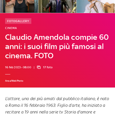
FOTOGALLERY
CINEMA
Claudio Amendola compie 60
anni: i suoi film più famosi al
cinema. FOTO
16 feb 2023 - 08:00
17 foto
Ansa/WebPhoto
L’attore, uno dei più amati dal pubblico italiano, è nato
a Roma il 16 febbraio 1963. Figlio d’arte, ha iniziato a
recitare a 19 anni nella serie tv Storia d'amore e