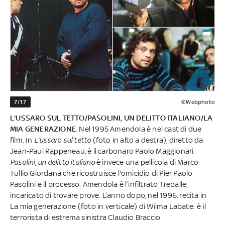
7/17
©Webphoto
L'USSARO SUL TETTO/PASOLINI, UN DELITTO ITALIANO/LA
MIA GENERAZIONE
. Nel 1995 Amendola è nel cast di due
film. In
L'ussaro sul tetto
(foto in alto a destra), diretto da
Jean-Paul Rappeneau, è il carbonaro Paolo Maggionari.
Pasolini, un delitto italiano
è invece una pellicola di Marco
Tullio Giordana che ricostruisce l'omicidio di Pier Paolo
Pasolini e il processo. Amendola è l’infiltrato Trepalle,
incaricato di trovare prove. L’anno dopo, nel 1996, recita in
La mia generazione (foto in verticale) di Wilma Labate: è il
terrorista di estrema sinistra Claudio Braccio