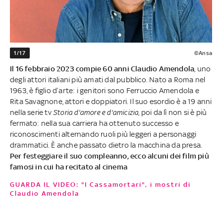
1/17
©Ansa
Il 16 febbraio 2023 compie 60 anni Claudio Amendola
, uno
degli attori italiani più amati dal pubblico. Nato a Roma nel
1963, è figlio d’arte: i genitori sono Ferruccio Amendola e
Rita Savagnone, attori e doppiatori. Il suo esordio è a 19 anni
nella serie tv
Storia d'amore e d'amicizia
, poi da lì non si è più
fermato: nella sua carriera ha ottenuto successo e
riconoscimenti alternando ruoli più leggeri a personaggi
drammatici. È anche passato dietro la macchina da presa.
Per festeggiare il suo compleanno, ecco alcuni dei film più
famosi in cui ha recitato al cinema
GUARDA IL VIDEO: "I Cassamortari", i mostri di
Claudio Amendola