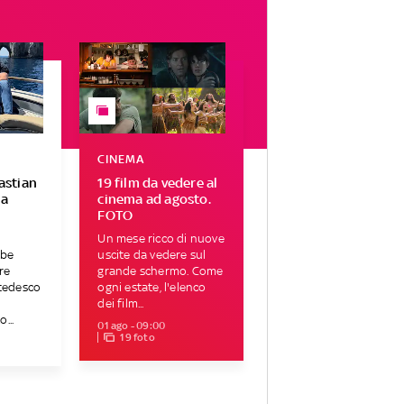
CINEMA
Bastian
19 film da vedere al
 a
cinema ad agosto.
FOTO
Un mese ricco di nuove
bbe
uscite da vedere sul
re
grande schermo. Come
 tedesco
ogni estate, l'elenco
dei film...
...
01 ago - 09:00
19 foto