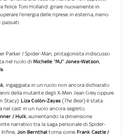
e felice Tom Holland: girare nuovamente in
cuperare l’energia delle riprese in esterna, meno
i passati.
er Parker / Spider-Man, protagonista indiscusso
a nel ruolo di
Michelle “MJ” Jones-Watson
,
ds
.
nk
, ingaggiata in un ruolo non ancora dichiarato
 panni della mutante degli X-Men Jean Grey oppure
n Stacy).
Liza Colón-Zayas
(
The Bear
) è stata
 nel cast in un ruolo ancora segreto,
nner / Hulk
, aumentando la dimensione
onte narrativo tra la saga personale di Spider-
 Infine,
Jon Bernthal
torna come
Frank Castle /