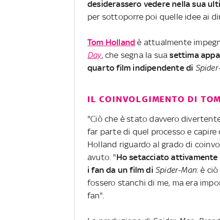
desiderassero vedere nella sua ul
per sottoporre poi quelle idee ai di
Tom Holland
è attualmente impegn
Day
, che segna la sua
settima appa
quarto film indipendente di
Spide
IL COINVOLGIMENTO DI TO
"Ciò che è stato davvero divertente
far parte di quel processo e capire
Holland riguardo al grado di coinv
avuto. "
Ho setacciato attivamente 
i fan da un film di
Spider-Man
: è ci
fossero stanchi di me, ma era import
fan".