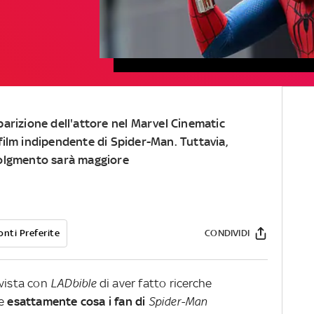
pparizione dell'attore nel Marvel Cinematic
 film indipendente di Spider-Man. Tuttavia,
nvolgmento sarà maggiore
onti Preferite
CONDIVIDI
rvista con
LADbible
di aver fatto ricerche
re
esattamente cosa i fan di
Spider-Man