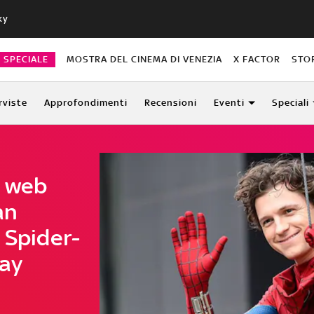
ky
O SPECIALE
MOSTRA DEL CINEMA DI VENEZIA
X FACTOR
STO
rviste
Approfondimenti
Recensioni
Eventi
Speciali
l web
an
 Spider-
ay