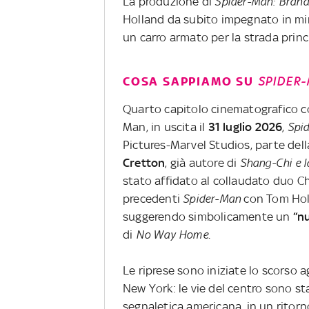
La produzione di
Spider-Man: Bran
Holland da subito impegnato in mir
un carro armato per la strada princ
COSA SAPPIAMO SU
SPIDER
Quarto capitolo cinematografico co
Man, in uscita il
31 luglio 2026
,
Spi
Pictures-Marvel Studios, parte della
Cretton
, già autore di
Shang-Chi e la
stato affidato al collaudato duo C
precedenti
Spider-Man
con Tom Holla
suggerendo simbolicamente un
“nu
di
No Way Home
.
Le riprese sono iniziate lo scorso 
New York: le vie del centro sono st
segnaletica americana, in un ritorn