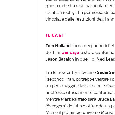
questo, che ha reso particolarment
location reali gli ha permesso di re
vincolate dalle restrizioni degli ann
IL CAST
Tom Holland
torna nei panni di Pet
del film.
Zendaya
è stata confermat
Jason
Batalon
in quelli di
Ned Lee
Tra le new entry troviamo
Sadie Si
(secondo i fan, potrebbe vestire i
un personaggio classico come Gwe
anch’essa ufficialmente confermata
mentre
Mark Ruffalo
sarà
Bruce Ba
“Avengers” del film e offrendo un p
Man e il più ampio universo Marvel.