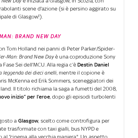
d New Day
è iniziata a Glasgow, in Scozia, con
abolanti scene d'azione (si è persino aggirato su
ipale di Glasgow!).
-MAN: BRAND NEW DAY
n Tom Holland nei panni di Peter Parker/Spider-
der-Man: Brand New Day
è una coproduzione Sony
 Fase Sei dell’MCU. Alla regia c’è
Destin Daniel
 leggenda dei dieci anelli
, mentre il copione è
hris McKenna ed Erik Sommers, sceneggiatori dei
nd. Il titolo richiama la saga a fumetti del 2008,
ovo inizio” per l’eroe
, dopo gli episodi turbolenti
agosto a
Glasgow
, scelto come controfigura per
ate trasformate con taxi gialli, bus NYPD e
o al “cinema alla vecchia maniera". Un aspetto,