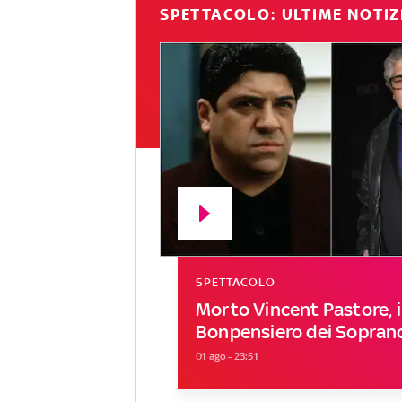
SPETTACOLO: ULTIME NOTIZ
SPETTACOLO
Morto Vincent Pastore, i
Bonpensiero dei Sopran
01 ago - 23:51