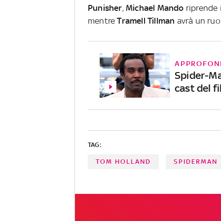
Punisher
,
Michael Mando
riprende 
mentre
Tramell Tillman
avrà un ruo
APPROFON
Spider-Ma
cast del f
TAG:
TOM HOLLAND
SPIDERMAN