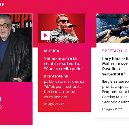
IE
MUSICA
SPETTACOLO
Salmo mostra la
Ilary Blasi e 
cicatrice sul volto:
Muller, nozze
"Cancro della pelle"
Ravello a
settembre?
Il cantante ha
pubblicato un video su
Ilary Blasi sare
TikTok per mostrare ai
pronta a sposa
fan la cicatrice sul
l'imprenditore
volto lasciata...
Bastian Muller.
l
Secondo quanto
01 ago - 15:17
o
01 ago - 11:22