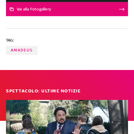
tratta di un falso storico) tra Mozart e Salieri. Adattata
da una pièce teatrale, a sua volta ispirata dall’opera di
Vai alla Fotogallery
Puskin che per prima introdusse l’elemento della rivalità
tra i due, ha come protagonisti F. Murray Abraham e Tom
Hulce, entrambi candidati all’Oscar come miglior attore
(la statuetta andò al primo)
TAG:
AMADEUS
SPETTACOLO: ULTIME NOTIZIE