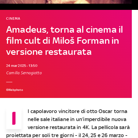
CINEMA
Amadeus, torna al cinema il
film cult di Miloš Forman in
versione restaurata
24 mar 2025 - 13:50
Camilla Sernagiotto
©Webphoto
I
l capolavoro vincitore di otto Oscar torna
nelle sale italiane in un’imperdibile nuova
versione restaurata in 4K. La pellicola sarà
proiettata per soli tre giorni - il 24, 25 e 26 marzo -