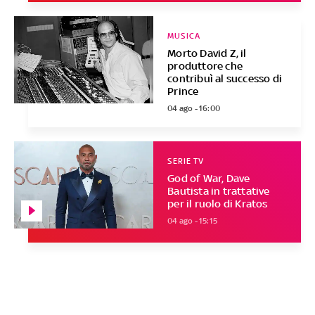
MUSICA
Morto David Z, il
produttore che
contribuì al successo di
Prince
04 ago - 16:00
SERIE TV
God of War, Dave
Bautista in trattative
per il ruolo di Kratos
04 ago - 15:15