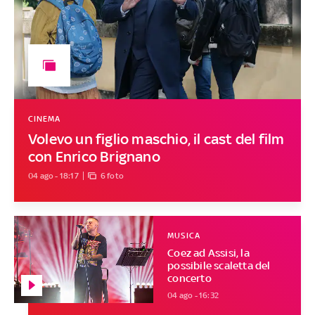
CINEMA
Volevo un figlio maschio, il cast del film
con Enrico Brignano
04 ago - 18:17
6 foto
MUSICA
Coez ad Assisi, la
possibile scaletta del
concerto
04 ago - 16:32