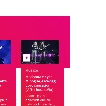
MUSICA
Madonna e Kylie
letta
Minogue, esce oggi
a
Love sensation
(Afterhours Mix)
A pochi giorni
ppa in
dall’esibizione sul
 suo
palco di Amsterdam,