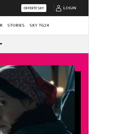
LOGIN
OFFERTE SKY
OR
STORIES
SKY TG24