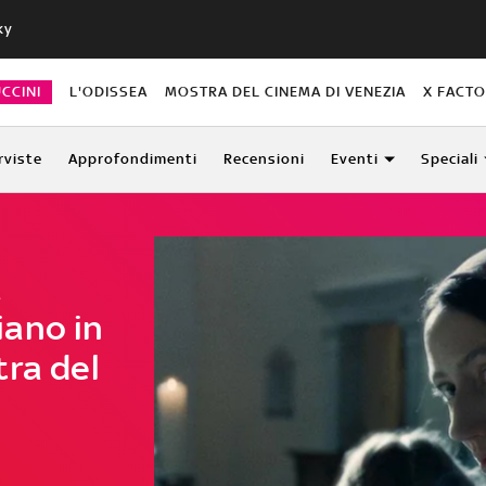
ky
CCINI
L'ODISSEA
MOSTRA DEL CINEMA DI VENEZIA
X FACT
rviste
Approfondimenti
Recensioni
Eventi
Speciali
a
liano in
tra del