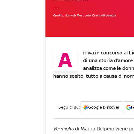
Credits: sito web Mostra del Cinema di Venezia
A
rriva in concorso al Li
di una storia d’amore
analizza come le donne
hanno scelto, tutto a causa di no
Seguici su:
Google Discover
F
Vermiglio
di Maura Delpero viene pr