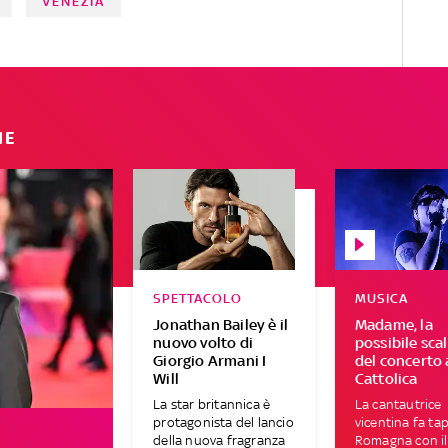
VENEZIA
Romagnuolo
IE
SPETTACOLO
MUSICA
Jonathan Bailey è il
Madame, la
nuovo volto di
possibile sca
Giorgio Armani I
del concerto 
Will
Cattolica
La star britannica è
La cantautrice
protagonista del lancio
vicentina fa ta
della nuova fragranza
Romagna con il