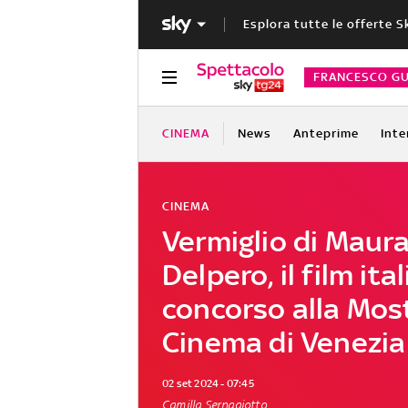
Esplora tutte le offerte S
FRANCESCO GU
CINEMA
News
Anteprime
Inte
CINEMA
Vermiglio di Maur
Delpero, il film ita
concorso alla Mos
Cinema di Venezia
02 set 2024 - 07:45
Camilla Sernagiotto