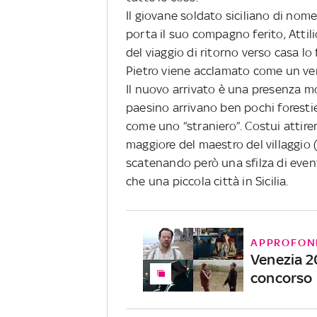
Il giovane soldato siciliano di no
porta il suo compagno ferito, Attil
del viaggio di ritorno verso casa lo 
Pietro viene acclamato come un vero 
Il nuovo arrivato è una presenza mo
paesino arrivano ben pochi forestier
come uno “straniero”. Costui attirerà
maggiore del maestro del villaggio
scatenando però una sfilza di event
che una piccola città in Sicilia.
APPROFON
Venezia 202
concorso