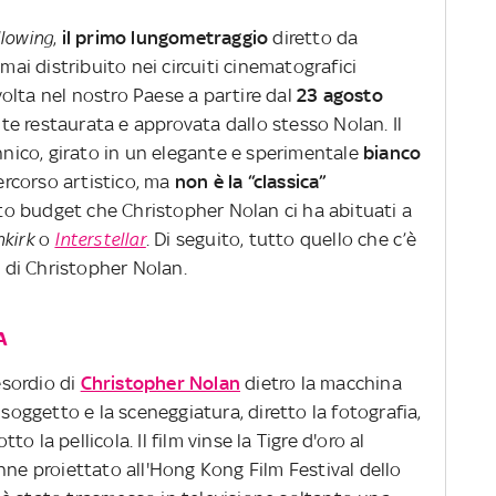
llowing
,
il primo lungometraggio
diretto da
m, mai distribuito nei circuiti cinematografici
 volta nel nostro Paese a partire dal
23 agosto
te restaurata e approvata dallo stesso Nolan. Il
annico, girato in un elegante e sperimentale
bianco
percorso artistico, ma
non è la “classica”
o budget che Christopher Nolan ci ha abituati a
kirk
o
Interstellar
. Di seguito, tutto quello che c’è
lm di Christopher Nolan.
A
'esordio di
Christopher Nolan
dietro la macchina
 soggetto e la sceneggiatura, diretto la fotografia,
 la pellicola. Il film vinse la Tigre d'oro al
nne proiettato all'Hong Kong Film Festival dello