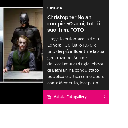
CINEMA
Christopher Nolan
compie 50 anni, tutti i
suoi film. FOTO
Il regista britannico, nato a
Londra il 30 luglio 1970, è
uno dei più influenti della sua
generazione. Autore
dell’acclamata trilogia reboot
di Batman, ha conquistato
pubblico e critica come opere
come Memento, Inception,
Interstellar e Dunkirk. Nel
2020 è prevista l’uscita
Vai alla Fotogallery
dell’attesissimo Tenet. Ecco
tutte le pellicole che hanno
contrassegnato la sua
carriera