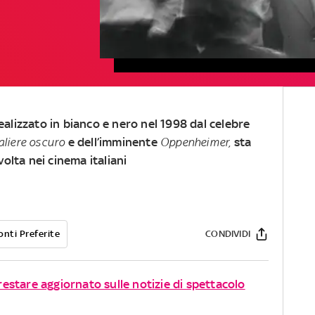
alizzato in bianco e nero nel 1998 dal celebre
aliere
oscuro
e dell’imminente
Oppenheimer,
sta
volta nei cinema italiani
onti Preferite
CONDIVIDI
 restare aggiornato sulle notizie di spettacolo