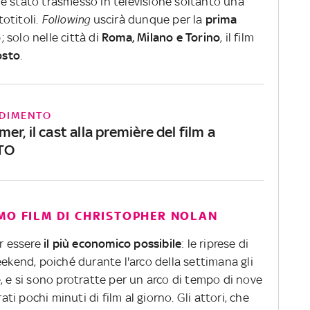
lm è stato trasmesso in televisione soltanto una
totitoli.
Following
uscirà dunque per la
prima
o
; solo nelle città di
Roma, Milano e Torino
, il film
osto
.
DIMENTO
r, il cast alla première del film a
OTO
MO FILM DI CHRISTOPHER NOLAN
er essere
il più economico possibile
: le riprese di
ekend, poiché durante l'arco della settimana gli
, e si sono protratte per un arco di tempo di nove
 pochi minuti di film al giorno. Gli attori, che