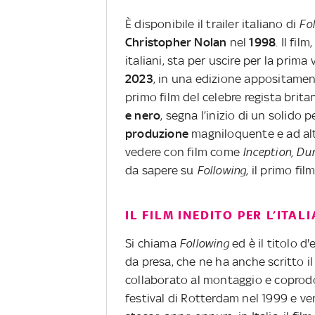
È disponibile il trailer italiano di
Fo
Christopher Nolan
nel
1998
. Il fil
italiani, sta per uscire per la prima
2023
, in una edizione appositamen
primo film del celebre regista brit
e nero
, segna l’inizio di un solido 
produzione
magniloquente e ad alt
vedere con film come
Inception,
Dun
da sapere su
Following
, il primo fi
IL FILM INEDITO PER L’ITALI
Si chiama
Following
ed è il titolo d
da presa, che ne ha anche scritto il
collaborato al montaggio e coprodotto
festival di Rotterdam nel 1999 e ve