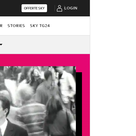
LOGIN
OFFERTE SKY
OR
STORIES
SKY TG24