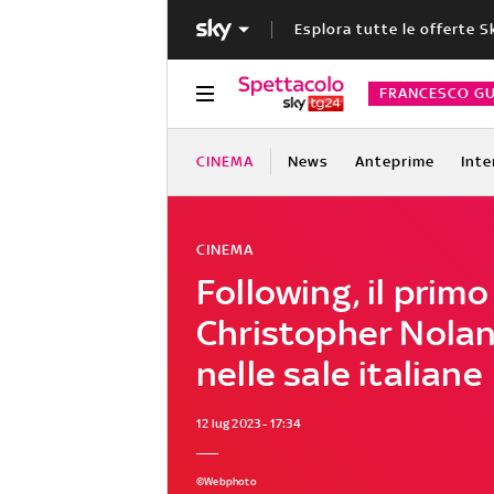
Esplora tutte le offerte S
FRANCESCO GU
CINEMA
News
Anteprime
Inte
CINEMA
Following, il primo 
Christopher Nolan
nelle sale italiane
12 lug 2023 - 17:34
©Webphoto