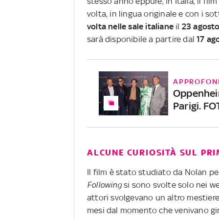
stesso anno eppure, in Italia, il fi
volta, in lingua originale e con i sot
volta nelle sale italiane
il
23 agost
sarà disponibile a partire dal
17 ag
APPROFON
Oppenheime
Parigi. F
ALCUNE CURIOSITÀ SUL PRI
Il film è stato studiato da Nolan p
Following
si sono svolte solo nei we
attori svolgevano un altro mestiere
mesi dal momento che venivano girati