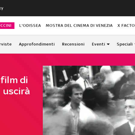
ky
CCINI
L'ODISSEA
MOSTRA DEL CINEMA DI VENEZIA
X FACT
rviste
Approfondimenti
Recensioni
Eventi
Speciali
film di
 uscirà