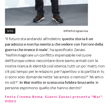
3/10
©IPA/Fotogramma
"Il futuro sta andando all'indietro,
questa storia è un
paradosso e non ha niente a che vedere con l'orrore della
guerra che invece è reale
”, ha specificato Zanasi.
“Nell'immaginare un conflitto impensabile nel cuore
dell'Europa volevo raccontare dove siamo arrivati con la
nostra ricerca di identità così isterica, tutti un po' matti, non
c'è più tempo per le relazioni, per l'aperitivo o la partita in tv,
ci sono solo domande nette 'sei amico o nemico?' 'Mi ami o
mi odi?'.
In War metto in scena una febbre bruciante
, le
persone esprimono quello che hanno dentro"
Festa Cinema Roma, Gianni Zanasi presenta "War".
VIDEO