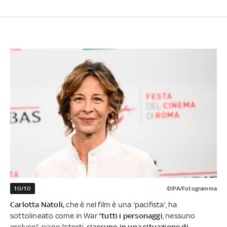
10/10
©IPA/Fotogramma
Carlotta Natoli,
che è nel film è una 'pacifista', ha
sottolineato come in War "
tutti i personaggi
, nessuno
escluso", siano "storti,
ciascuno in una situazione di