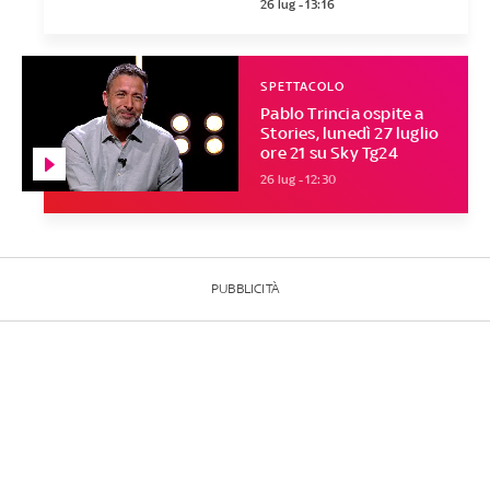
26 lug - 13:16
SPETTACOLO
Pablo Trincia ospite a
Stories, lunedì 27 luglio
ore 21 su Sky Tg24
26 lug - 12:30
PUBBLICITÀ