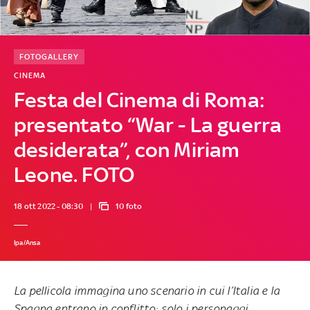
FOTOGALLERY
CINEMA
Festa del Cinema di Roma:
presentato “War - La guerra
desiderata”, con Miriam
Leone. FOTO
18 ott 2022 - 08:30
10 foto
Ipa/Ansa
La pellicola immagina uno scenario in cui l’Italia e la
Spagna entrano in conflitto: solo i personaggi