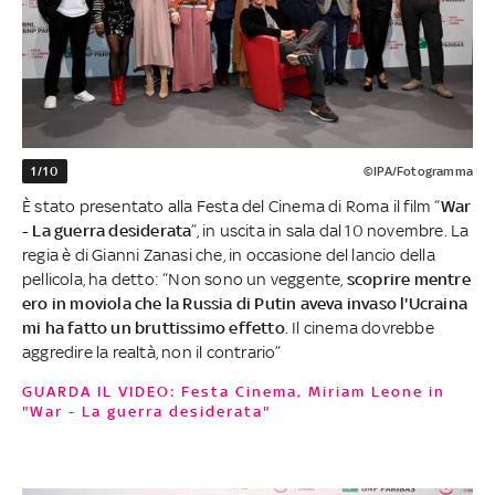
1/10
©IPA/Fotogramma
È stato presentato alla Festa del Cinema di Roma il film “
War
- La guerra desiderata
”, in uscita in sala dal 10 novembre. La
regia è di Gianni Zanasi che, in occasione del lancio della
pellicola, ha detto: “Non sono un veggente,
scoprire mentre
ero in moviola che la Russia di Putin aveva invaso l'Ucraina
mi ha fatto un bruttissimo effetto
. Il cinema dovrebbe
aggredire la realtà, non il contrario”
GUARDA IL VIDEO: Festa Cinema, Miriam Leone in
"War - La guerra desiderata"