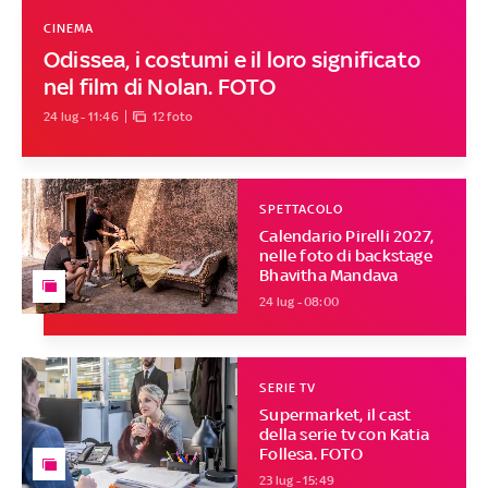
CINEMA
Odissea, i costumi e il loro significato
nel film di Nolan. FOTO
24 lug - 11:46
12 foto
SPETTACOLO
Calendario Pirelli 2027,
nelle foto di backstage
Bhavitha Mandava
24 lug - 08:00
SERIE TV
Supermarket, il cast
della serie tv con Katia
Follesa. FOTO
23 lug - 15:49