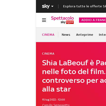
Esplora tutte le offerte S
ADDIO A FRAN
CINEMA
News
Anteprime
Inte
CINEMA
Shia LaBeouf è Pa
nelle foto del film
controverso per a
alla star
15 lug 2022 - 12:00
Camilla Sernagiotto