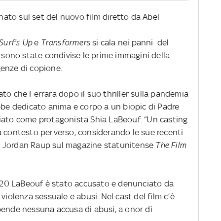
to sul set del nuovo film diretto da Abel
 Surf's Up
e
Transformers
si cala nei panni del
e sono state condivise le prime immagini della
enze di copione.
to che Ferrara dopo il suo thriller sulla pandemia
ebbe dedicato anima e corpo a un biopic di Padre
iato come protagonista Shia LaBeouf. “Un casting
a contesto perverso, considerando le sue recenti
sta Jordan Raup sul magazine statunitense
The Film
 2020 LaBeouf è stato accusato e denunciato da
violenza sessuale e abusi. Nel cast del film c’è
pende nessuna accusa di abusi, a onor di