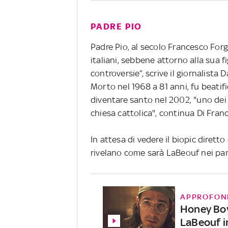
PADRE PIO
Padre Pio, al secolo Francesco Forgi
italiani, sebbene attorno alla sua f
controversie”, scrive il giornalist
Morto nel 1968 a 81 anni, fu beatif
diventare santo nel 2002, "uno dei 
chiesa cattolica", continua Di Fran
In attesa di vedere il biopic dirett
rivelano come sarà LaBeouf nei pan
APPROFON
Honey Boy, 
LaBeouf i