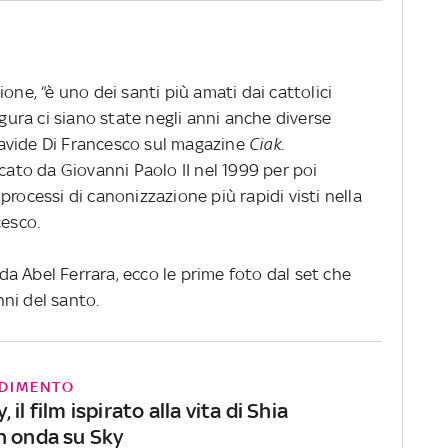
one, “è uno dei santi più amati dai cattolici
igura ci siano state negli anni anche diverse
a Davide Di Francesco sul magazine
Ciak
.
icato da Giovanni Paolo II nel 1999 per poi
processi di canonizzazione più rapidi visti nella
cesco.
o da Abel Ferrara, ecco le prime foto dal set che
ni del santo.
DIMENTO
il film ispirato alla vita di Shia
n onda su Sky