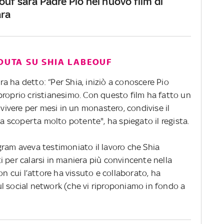
uf sarà Padre Pio nel nuovo film di
ara
ADUTA SU SHIA LABEOUF
ara ha detto: “Per Shia, iniziò a conoscere Pio
proprio cristianesimo. Con questo film ha fatto un
 vivere per mesi in un monastero, condivise il
na scoperta molto potente", ha spiegato il regista.
gram aveva testimoniato il lavoro che Shia
 per calarsi in maniera più convincente nella
on cui l’attore ha vissuto e collaborato, ha
l social network (che vi riproponiamo in fondo a