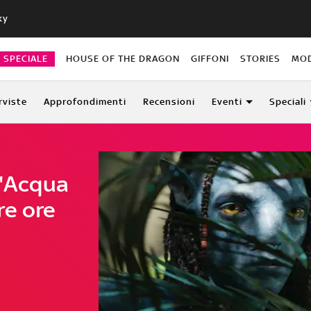
ky
O SPECIALE
HOUSE OF THE DRAGON
GIFFONI
STORIES
MO
rviste
Approfondimenti
Recensioni
Eventi
Speciali
l'Acqua
re ore