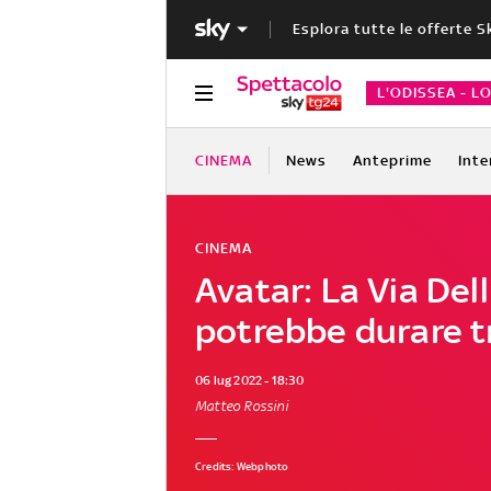
Esplora tutte le offerte S
L'ODISSEA - L
CINEMA
News
Anteprime
Inte
CINEMA
Avatar: La Via Del
potrebbe durare t
06 lug 2022 - 18:30
Matteo Rossini
Credits: Webphoto