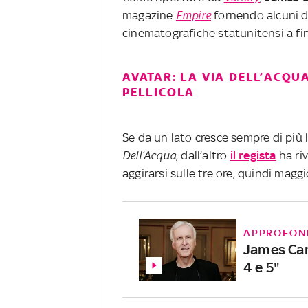
magazine
Empire
fornendo alcuni de
cinematografiche statunitensi a fin
AVATAR: LA VIA DELL’ACQU
PELLICOLA
Se da un lato cresce sempre di più l
Dell’Acqua
, dall’altro
il regista
ha riv
aggirarsi sulle tre ore, quindi magg
APPROFON
James Cam
4 e 5"