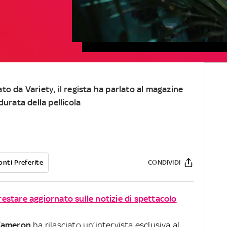
to da Variety, il regista ha parlato al magazine
durata della pellicola
onti Preferite
CONDIVIDI
 restare aggiornato sulle notizie di spettacolo
Cameron
ha rilasciato un’intervista esclusiva al