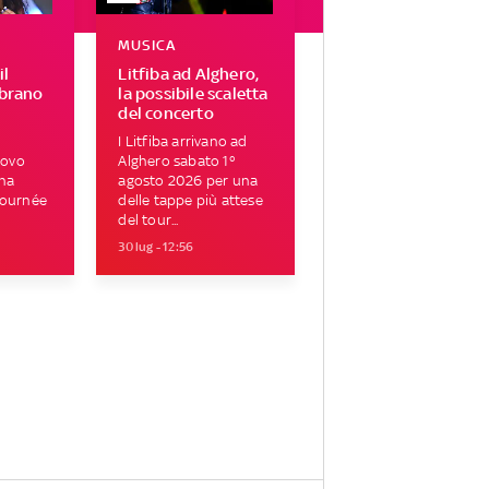
MUSICA
il
Litfiba ad Alghero,
 brano
la possibile scaletta
del concerto
I Litfiba arrivano ad
uovo
Alghero sabato 1°
 ha
agosto 2026 per una
tournée
delle tappe più attese
del tour...
30 lug - 12:56