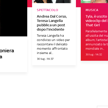
SPETTACOLO
MUSICA
Andrea Dal Corso,
Tyla, è uscito 
Teresa Langella
videoclip del
pubblica un post
That Girl
dopo l'incidente
Parallelamente
Teresa Langella ha
all’uscita del n
condiviso un video per
album, l’artista
raccontare il delicato
annunciato la 
momento affrontato
mondiale in...
ioniera
insieme al...
30 lug - 14:32
a
30 lug - 14:37