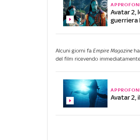
APPROFON
Avatar 2, 
guerriera 
Alcuni giorni fa
Empire Magazine
ha 
del film ricevendo immediatamente 
APPROFON
Avatar 2, i