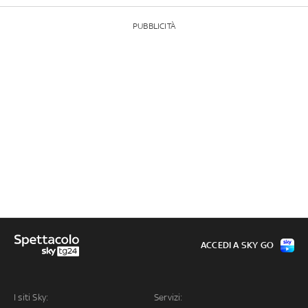
PUBBLICITÀ
ACCEDI A SKY GO
I siti Sky:
Servizi: