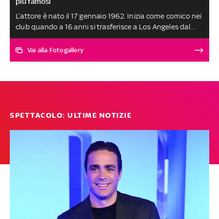
più famosi
L’attore è nato il 17 gennaio 1962. Inizia come comico nei
club quando a 16 anni si trasferisce a Los Angeles dal
Canada. Dopo piccole parti in televisione, viene notato
dai registi di Hollywood: la consacrazione nel 1994 con
Vai alla Fotogallery
Ace Ventura e The Mask. Dai ruoli comici e demenziali a
quelli drammatici e thriller, ecco la sua carriera (in cui ha
vinto anche due Golden Globe)
SPETTACOLO: ULTIME NOTIZIE