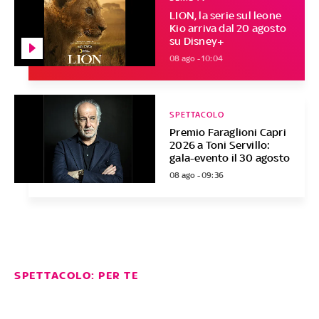
LION, la serie sul leone
Kio arriva dal 20 agosto
su Disney+
08 ago - 10:04
SPETTACOLO
Premio Faraglioni Capri
2026 a Toni Servillo:
gala-evento il 30 agosto
08 ago - 09:36
SPETTACOLO: PER TE