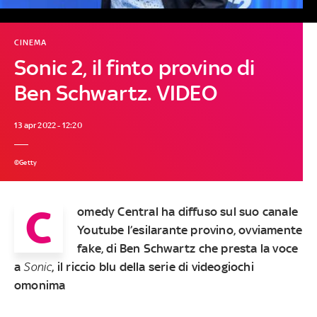
CINEMA
Sonic 2, il finto provino di
Ben Schwartz. VIDEO
13 apr 2022 - 12:20
©Getty
C
omedy Central ha diffuso sul suo canale
Youtube l’esilarante provino, ovviamente
fake, di Ben Schwartz che presta la voce
a
Sonic
, il riccio blu della serie di videogiochi
omonima